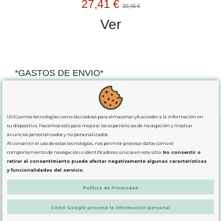
27,41 €
30,46 €
Ver
*GASTOS DE ENVIO*
"GRATUITOS"
para compras
superiores a 80€
, oferta
exclusiva para la peninsula.
Utilizamos tecnologías como las cookies para almacenar y/o acceder a la información en
su dispositivo. Hacemos esto para mejorar las experiencias de navegación y mostrar
anuncios personalizados y no personalizados.
Al consentir el uso de estas tecnologías, nos permite procesar datos como el
SOBRE NOSOTROS
comportamiento de navegación o identificadores únicos en este sitio.
No consentir o
retirar el consentimiento puede afectar negativamente algunas características
y funcionalidades del servicio.
LEGAL
Política de Privacidad
PRODUCTOS
Cómo Google procesa la información personal