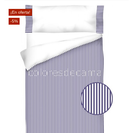
¡En oferta!
-5%