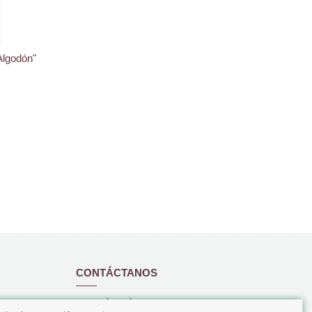
Algodón"
CONTÁCTANOS
www.coloresdecama.com