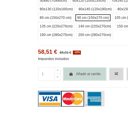
50x80 (70x90cm)
60x120 (100x135cm)
70x140 (1
80x130 (120x160cm)
80x140 (120x180cm)
80x15
80 cm (150x270 cm)
90 cm (150x270 cm)
105 cm 
135 cm (220x270cm)
140 cm (220x270cm)
150 cm
190 cm (280x270cm)
200 cm (280x270cm)
58,51 €
65,01 €
-10%
Impuestos incluidos
Añadir al carrito