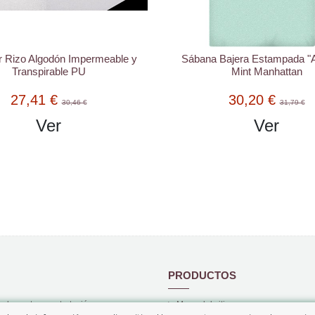
r Rizo Algodón Impermeable y
Sábana Bajera Estampada "
Transpirable PU
Mint Manhattan
27,41 €
30,20 €
30,46 €
31,79 €
Ver
Ver
PRODUCTOS
 de venta y contratación
Mapa del sitio