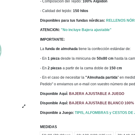
- Composición del Tejido:
100% Algodón
- Calidad del tejido:
150 hilos
Disponibles para tus fundas nórdicas:
RELLENOS NÓR
ATENCION:
"No incluye Bajera ajustable"
IMPORTANTE:
La
funda de almohada
tiene la confección estándar de:
- En
1 pieza
desde la minicuna de
50x80 cm
hasta la ca
- En
2 piezas
a partir de la cama doble de
150 cm
- En el caso de necesitar la
"Almohada partida
" en medid
Pedido" o enviarnos un e-mail con vuestro número de ped
Disponible Aquí:
BAJERA AJUSTABLE A JUEGO
Disponible Aquí:
BAJERA AJUSTABLE BLANCO 100%
Disponible a Juego:
TIPIS, ALFOMBRAS y CESTOS DE
MEDIDAS