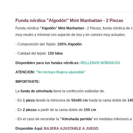
Funda nórdica "Algodón" Mint Manhattan - 2 Piezas
Funda nórdica
"Algodón" Mint Manhattan
- 2 Piezas, funda nórdica de 
muy neutro y mínimal con aspecto de liso y en colores muy actuales.
- Composición del Tejido:
100% Algodón
- Calidad del tejido:
150 hilos
Disponibles para tus fundas nórdicas:
RELLENOS NÓRDICOS
ATENCION:
"No incluye Bajera ajustable"
IMPORTANTE:
La
funda de almohada
tiene la confección estándar de:
- En
1 pieza
desde la minicuna de
50x80 cm
hasta la cama doble de
14
- En
2 piezas
a partir de la cama doble de
150 cm
- En el caso de necesitar la
"Almohada partida
" en medidas inferiores a
Disponible Aquí:
BAJERA AJUSTABLE A JUEGO