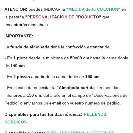
ATENCIÓN:
puedes INDICAR la
"MEDIDA de tu COLCHÓN"
en
la pestaña
"PERSONALIZACIÓN DE PRODUCTO"
que
encontrarás más abajo.
IMPORTANTE:
La
funda de almohada
tiene la confección estándar de:
- En
1 pieza
desde la minicuna de
50x80 cm
hasta la cama doble
de
140 cm
- En
2 piezas
a partir de la cama doble de
150 cm
- En el caso de necesitar la
"Almohada partida
" en medidas
inferiores a
150 cm
, detallarlo en el campo de "Observaciones del
Pedido" o enviarnos un e-mail con vuestro número de pedido.
Disponibles para tus fundas nórdicas:
RELLENOS
NÓRDICOS
Disponible a Juego:
TIPIS, ALFOMBRAS y CESTOS DE