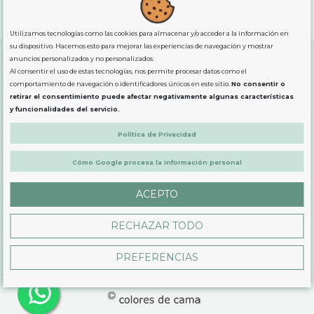
"GRATUITOS"
para compras
superiores a 80€
, oferta
exclusiva para la peninsula.
Utilizamos tecnologías como las cookies para almacenar y/o acceder a la información en
su dispositivo. Hacemos esto para mejorar las experiencias de navegación y mostrar
anuncios personalizados y no personalizados.
Al consentir el uso de estas tecnologías, nos permite procesar datos como el
SOBRE NOSOTROS
comportamiento de navegación o identificadores únicos en este sitio.
No consentir o
retirar el consentimiento puede afectar negativamente algunas características
y funcionalidades del servicio.
LEGAL
Política de Privacidad
Cómo Google procesa la información personal
PRODUCTOS
ACEPTO
CONTÁCTANOS
RECHAZAR TODO
PREFERENCIAS