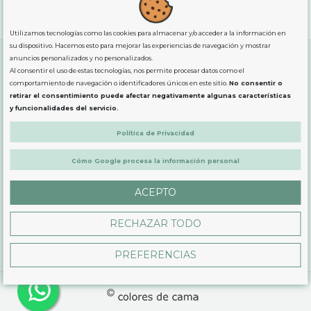
"GRATUITOS"
para compras
superiores a 80€
, oferta
exclusiva para la peninsula.
Utilizamos tecnologías como las cookies para almacenar y/o acceder a la información en
su dispositivo. Hacemos esto para mejorar las experiencias de navegación y mostrar
anuncios personalizados y no personalizados.
Al consentir el uso de estas tecnologías, nos permite procesar datos como el
SOBRE NOSOTROS
comportamiento de navegación o identificadores únicos en este sitio.
No consentir o
retirar el consentimiento puede afectar negativamente algunas características
y funcionalidades del servicio.
LEGAL
Política de Privacidad
Cómo Google procesa la información personal
PRODUCTOS
ACEPTO
CONTÁCTANOS
RECHAZAR TODO
PREFERENCIAS