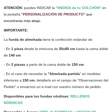
ATENCIÓN:
puedes INDICAR la
"MEDIDA de tu COLCHÓN"
en
la pestaña
"PERSONALIZACIÓN DE PRODUCTO"
que
encontrarás más abajo.
IMPORTANTE:
La
funda de almohada
tiene la confección estándar de:
- En
1 pieza
desde la minicuna de
50x80 cm
hasta la cama doble
de
140 cm
- En
2 piezas
a partir de la cama doble de
150 cm
- En el caso de necesitar la
"Almohada partida
" en medidas
inferiores a
150 cm
, detallarlo en el campo de "Observaciones del
Pedido" o enviarnos un e-mail con vuestro número de pedido.
Disponibles para tus fundas nórdicas:
RELLENOS
NÓRDICOS
Disponible a Juego:
TIPIS, ALFOMBRAS y CESTOS DE