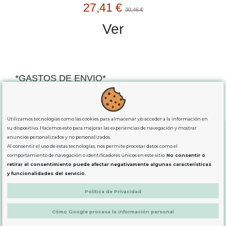
27,41 €
30,46 €
Ver
*GASTOS DE ENVIO*
"GRATUITOS"
para compras
superiores a 80€
, oferta
exclusiva para la peninsula.
Utilizamos tecnologías como las cookies para almacenar y/o acceder a la información en
su dispositivo. Hacemos esto para mejorar las experiencias de navegación y mostrar
anuncios personalizados y no personalizados.
Al consentir el uso de estas tecnologías, nos permite procesar datos como el
SOBRE NOSOTROS
comportamiento de navegación o identificadores únicos en este sitio.
No consentir o
retirar el consentimiento puede afectar negativamente algunas características
y funcionalidades del servicio.
LEGAL
Política de Privacidad
Cómo Google procesa la información personal
PRODUCTOS