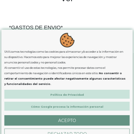
*GASTOS DE ENVIO*
"GRATUITOS"
para compras
superiores a 80€
, oferta
exclusiva para la peninsula.
Utilizamos tecnologías como las cookies para almacenar y/o acceder a la información en
su dispositivo. Hacemos esto para mejorar las experiencias de navegación y mostrar
anuncios personalizados y no personalizados.
Al consentir el uso de estas tecnologías, nos permite procesar datos como el
SOBRE NOSOTROS
comportamiento de navegación o identificadores únicos en este sitio.
No consentir o
retirar el consentimiento puede afectar negativamente algunas características
y funcionalidades del servicio.
LEGAL
Política de Privacidad
Cómo Google procesa la información personal
PRODUCTOS
ACEPTO
CONTÁCTANOS
RECHAZAR TODO