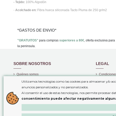
- Tejido:
100% Algodón
-
Acolchado en:
Fibra hueca siliconada Tacto Pluma de 250 gr/m2
*GASTOS DE ENVIO*
"GRATUITOS"
para compras
superiores a 80€
, oferta exclusiva para
la peninsula.
SOBRE NOSOTROS
LEGAL
Quiénes somos
Condiciones
Gastos de envío
Politica de 
Utilizamos tecnologías como las cookies para almacenar y/o acc
anuncios personalizados y no personalizados.
Plazos de entrega
Aviso legal
Al consentir el uso de estas tecnologías, nos permite procesar d
Atención Personalizada
Política de 
consentimiento puede afectar negativamente algunas 