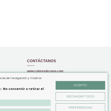
CONTÁCTANOS
www.coloresdecama.com
encias de navegación y mostrar
+34 646 69 49 03
ACEPTO
info@coloresdecama.com
io.
No consentir o retirar el
Tu tienda de Textil Hogar on-line
RECHAZAR TODO
PREFERENCIAS