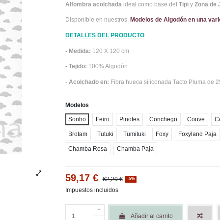
Alfombra acolchada
ideal como base del
Tipi
y
Zona de 
Disponible en nuestros
M
odelos de Algodón en una var
DETALLES DEL PRODUCTO
- Medida:
120 X 120 cm
- Tejido:
100% Algodón
-
Acolchado en:
Fibra hueca siliconada Tacto Pluma de 
Modelos
Sonho
Feiro
Pinotes
Conchego
Couve
C
Brotam
Tutuki
Tumituki
Foxy
Foxyland Paja
Chamba Rosa
Chamba Paja
59,17 €
62,29 €
-5%
Impuestos incluidos
Añadir al carrito