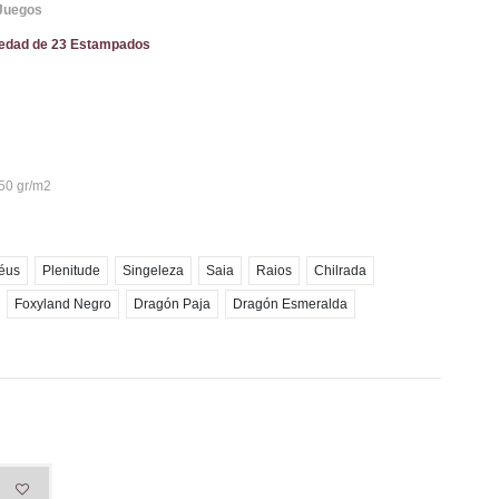
Juegos
iedad de 23 Estampados
250 gr/m2
éus
Plenitude
Singeleza
Saia
Raios
Chilrada
Foxyland Negro
Dragón Paja
Dragón Esmeralda