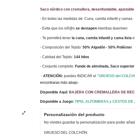
Saco nórdico con cremallera, desenfundable, ajustable 
- En todas las medidas de: Cuna, camita infantil y camas.
- Evita que los niñ@s
se destapen
mientras duermen
- Te permitirá tener
la cuna, camita infantil y cama lista
e
- Composición del Tejido:
50% Algodón - 50% Poliéster
- Calidad del Tejido:
144 hilos
- Conjunto completo:
Funda de almohada, Saco superior 
-
ATENCIÓN:
puedes INDICAR el
"GRUESO del COLCH
encontraras más abajo.
Disponible Aquí:
BAJERA CON CREMALLERA DE RE
Disponible a Juego:
TIPIS, ALFOMBRAS y CESTOS DE
Personalización del producto
No olvides guardar tu personalización para poder añadir
GRUESO DEL COLCHÓN: