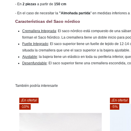
- En
2 piezas
a partir de
150 cm
- En el caso de necesitar la
"Almohada partida
" en medidas inferiores a
Características del Saco nórdico
Cremallera Integrada
: El saco nórdico está compuesto de una sábana 
forman el Saco Nórdico. La cremallera tiene un doble inicio para po
Fuelle Integrado
: El saco superior tiene un fuelle de tejido de 12-
situada la cremallera que une el saco superior a la bajera ajustable.
Ajustable
: la bajera tiene un elástico en toda su periferia inferior, 
Desenfundable
: El saco superior tiene una cremallera escondida, co
También podría interesarle
¡En oferta!
¡En oferta!
-10%
-5%