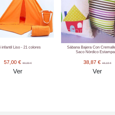
i infantil Liso - 21 colores
Sábana Bajera Con Cremalle
Saco Nórdico Estampa
57,00 €
38,87 €
60,00 €
43,19 €
Ver
Ver