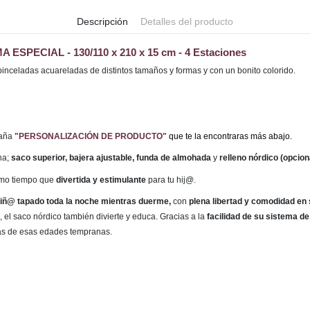
Descripción
Detalles del producto
A ESPECIAL - 130/110 x 210 x 15 cm - 4 Estaciones
pinceladas acuareladas de distintos tamaños y formas y con un bonito colorido.
taña
"PERSONALIZACIÓN DE PRODUCTO"
que te la encontraras más abajo.
na;
saco superior, bajera ajustable, funda de almohada
y
relleno nórdico (opciona
smo tiempo que
divertida y estimulante
para tu hij@.
 niñ@ tapado toda la noche mientras duerme,
con
plena libertad y comodidad en
 el saco nórdico también divierte y educa. Gracias a la
facilidad de su sistema de
as de esas edades tempranas.