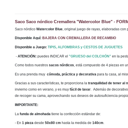
Saco
Saco nórdico Cremallera "Watercolor Blue" - FORM
Saco nórdico
Watercolor Blue
,
original juego de rayas, elaboradas con 
Disponible Aquí:
BAJERA CON CREMALLERA DE RECAMBIO
Disponible a Juego:
TIPIS, ALFOMBRAS y CESTOS DE JUGUETES
-
ATENCIÓN:
puedes INDICAR el
"GRUESO del COLCHÓN"
en la pes
Como todos nuestros
sacos nórdicos
, está compuesto de 4 piezas en u
Es una prenda muy
cómoda, práctica y decorativa
para tu casa, al mi
Gracias a sus características, te proporciona la
tranquilidad de tener al
invierno como en verano, y es muy
fácil de lavar
. Además de decorativo,
de recoger su cama, aprovechando sus deseos de autosuficiencia propi
IMPORTANTE:
La
funda de almohada
tiene la confección estándar de:
- En
1 pieza
desde
50x80 cm
hasta la medida de
140cm
.