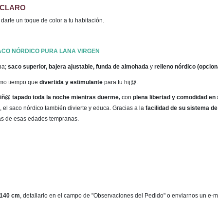
S CLARO
 darle un toque de color a tu habitación.
ACO NÓRDICO PURA LANA VIRGEN
na;
saco superior, bajera ajustable, funda de almohada
y
relleno nórdico (opciona
smo tiempo que
divertida y estimulante
para tu hij@.
 niñ@ tapado toda la noche mientras duerme,
con
plena libertad y comodidad en
 el saco nórdico también divierte y educa. Gracias a la
facilidad de su sistema de
as de esas edades tempranas.
140 cm
, detallarlo en el campo de "Observaciones del Pedido" o enviarnos un e-