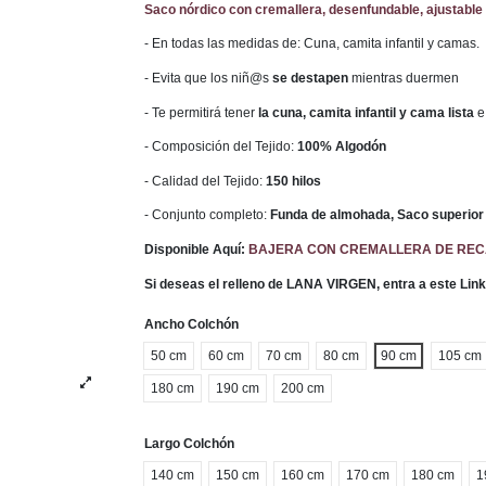
Saco nórdico con cremallera, desenfundable, ajustable 
- En todas las medidas de: Cuna, camita infantil y camas.
- Evita que los niñ@s
se destapen
mientras duermen
- Te permitirá tener
la cuna, camita infantil y cama lista
e
- Composición del Tejido:
100% Algodón
- Calidad del Tejido:
150 hilos
- Conjunto completo:
Funda de almohada, Saco superior 
Disponible Aquí:
BAJERA CON CREMALLERA DE RE
Si deseas el relleno de LANA VIRGEN, entra a este Lin
Ancho Colchón
50 cm
60 cm
70 cm
80 cm
90 cm
105 cm
180 cm
190 cm
200 cm
Largo Colchón
140 cm
150 cm
160 cm
170 cm
180 cm
1