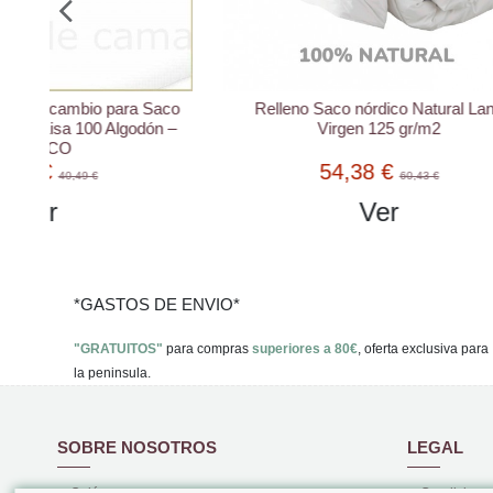
Saco
Relleno Saco nórdico Natural Lana
Rellen
ón –
Virgen 125 gr/m2
54,38 €
60,43 €
Ver
*GASTOS DE ENVIO*
"GRATUITOS"
para compras
superiores a 80€
, oferta exclusiva para
la peninsula.
SOBRE NOSOTROS
LEGAL
Quiénes somos
Condiciones