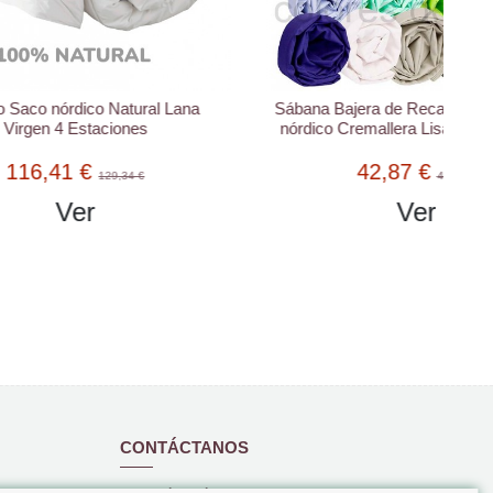
al Lana
Sábana Bajera de Recambio para Saco
nórdico Cremallera Lisa - 100 Algodón
42,87 €
46,59 €
Ver
CONTÁCTANOS
www.coloresdecama.com