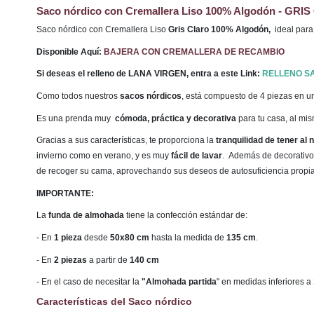
S
aco nórdico con Cremallera Liso 100% Algodón - GRI
Saco nórdico con Cremallera Liso
Gris Claro 100% Algodón,
ideal para
Disponible Aquí:
BAJERA CON CREMALLERA DE RECAMBIO
Si deseas el relleno de LANA VIRGEN, entra a este Link:
RELLENO S
Como todos nuestros
sacos nórdicos
, está compuesto de 4 piezas en u
Es una prenda muy
cómoda, práctica y decorativa
para tu casa, al mi
Gracias a sus características, te proporciona la
tranquilidad de tener al
invierno como en verano, y es muy
fácil de lavar
. Además de decorativo,
de recoger su cama, aprovechando sus deseos de autosuficiencia propi
IMPORTANTE:
La
funda de almohada
tiene la confección estándar de:
- En
1 pieza
desde
50x80 cm
hasta la medida de
135 cm
.
- En
2 piezas
a partir de
140 cm
- En el caso de necesitar la
"Almohada partida
" en medidas inferiores a
Características del Saco nórdico