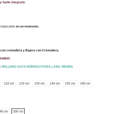
y fuelle integrado
 impecable
en un momento.
con cremallera y Bajera con Cremallera.
CAMBIO
k:
RELLENO SACO NÓRDICO PURA LANA VIRGEN
110 cm
120 cm
135 cm
140 cm
150 cm
160 cm
90 cm
200 cm