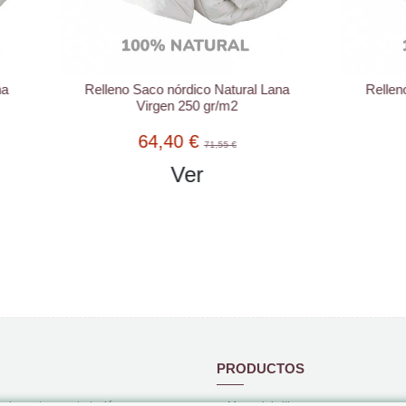
o Saco nórdico Natural Lana
Relleno Saco nórdico Natur
Virgen 250 gr/m2
Virgen 4 Estaciones
64,40 €
116,41 €
71,55 €
129,34 €
Ver
Ver
PRODUCTOS
 de venta y contratación
Mapa del sitio