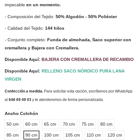
impecable
en un momento.
- Composición del Tejido:
50% Algodón - 50% Poliéster
- Calidad del Tejido:
144 hilos
- Conjunto completo:
Funda de almohada, Saco superior con
cremallera y Bajera con Cremallera.
Disponible Aquí:
BAJERA CON CREMALLERA DE RECAMBIO
Disponible Aquí:
RELLENO SACO NÓRDICO PURA LANA
VIRGEN
Confección a medida.
Para solicitar esta opción, escríbenos por WhatsApp
al
646 69 49 03
y te atenderemos de forma personalizada.
Ancho Colchón
50 cm
60 cm
65 cm
70 cm
75 cm
80 cm
85 cm
90 cm
100 cm
105 cm
110 cm
120 cm