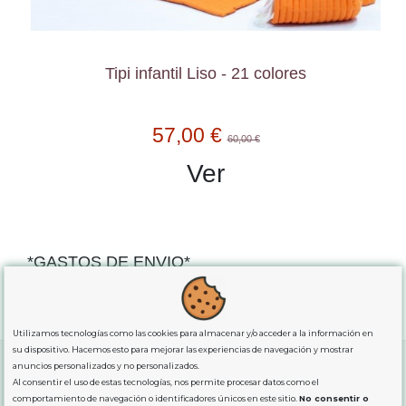
Tipi infantil Liso - 21 colores
57,00 €
60,00 €
Ver
*GASTOS DE ENVIO*
"GRATUITOS"
para compras
superiores a 80€
, oferta
exclusiva para la peninsula.
Utilizamos tecnologías como las cookies para almacenar y/o acceder a la información en
su dispositivo. Hacemos esto para mejorar las experiencias de navegación y mostrar
anuncios personalizados y no personalizados.
Al consentir el uso de estas tecnologías, nos permite procesar datos como el
SOBRE NOSOTROS
comportamiento de navegación o identificadores únicos en este sitio.
No consentir o