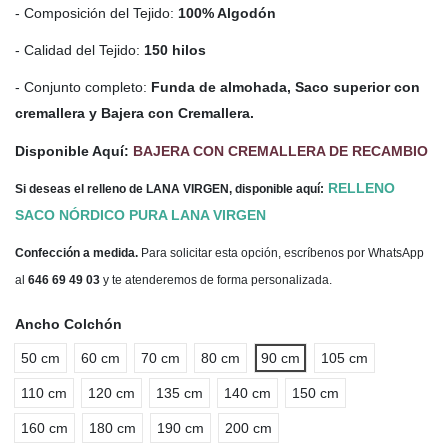
- Composición del Tejido:
100% Algodón
- Calidad del Tejido:
150 hilos
- Conjunto completo:
Funda de almohada, Saco superior con
cremallera y Bajera con Cremallera.
Disponible Aquí:
BAJERA CON CREMALLERA DE RECAMBIO
RELLENO
Si deseas el relleno de LANA VIRGEN, disponible aquí:
SACO NÓRDICO PURA LANA VIRGEN
Confección a medida.
Para solicitar esta opción, escríbenos por WhatsApp
al
646 69 49 03
y te atenderemos de forma personalizada.
Ancho Colchón
50 cm
60 cm
70 cm
80 cm
90 cm
105 cm
110 cm
120 cm
135 cm
140 cm
150 cm
160 cm
180 cm
190 cm
200 cm