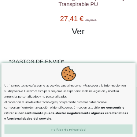
Transpirable PU
27,41 €
30,46 €
Ver
*GASTOS DE ENVIO*
"GRATUITOS"
para compras
superiores a 80€
, oferta
exclusiva para la peninsula.
Utilizamos tecnologías como las cookies para almacenar y/o acceder a la información en
su dispositivo. Hacemos esto para mejorar las experiencias de navegación y mostrar
anuncios personalizados y no personalizados.
Al consentir el uso de estas tecnologías, nos permite procesar datos como el
SOBRE NOSOTROS
comportamiento de navegación o identificadores únicos en este sitio.
No consentir o
retirar el consentimiento puede afectar negativamente algunas características
y funcionalidades del servicio.
LEGAL
Política de Privacidad