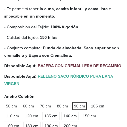
- Te permitirá tener
la cuna, camita infantil y cama lista
e
impecable
en un momento.
- Composición del Tejido:
100% Algodón
- Calidad del tejido:
150 hilos
- Conjunto completo:
Funda de almohada, Saco superior con
cremallera y Bajera con Cremallera.
Disponible Aquí:
BAJERA CON CREMALLERA DE RECAMBIO
Disponible Aquí:
RELLENO SACO NÓRDICO PURA LANA
VIRGEN
Ancho Colchón
50 cm
60 cm
70 cm
80 cm
90 cm
105 cm
110 cm
120 cm
135 cm
140 cm
150 cm
160 cm
180 cm
190 cm
200 cm