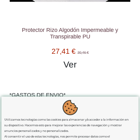
Protector Rizo Algodón Impermeable y
Transpirable PU
27,41 €
30,46 €
Ver
*GASTOS DE ENVIO*
"GRATUITOS"
para compras
superiores a 80€
, oferta
exclusiva para la peninsula.
Utilizamos tecnologías como las cookies para almacenar y/o acceder a la información en
su dispositivo. Hacemos esto para mejorar las experiencias de navegación y mostrar
anuncios personalizados y no personalizados.
Al consentir el uso de estas tecnologías, nos permite procesar datos como el