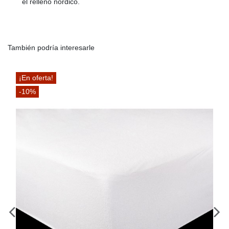
el relleno nórdico.
También podría interesarle
¡En oferta!
-10%