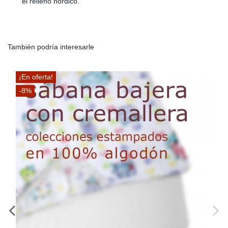
el relleno nórdico.
También podría interesarle
10%
¡En of
-10%