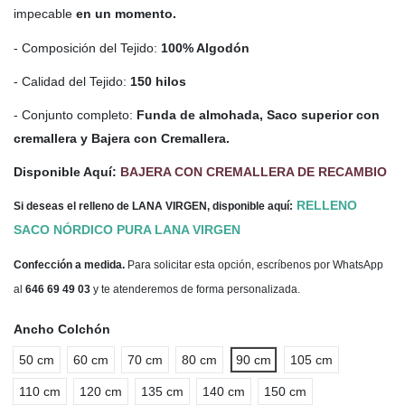
impecable
en un momento.
- Composición del Tejido:
100% Algodón
- Calidad del Tejido:
150 hilos
- Conjunto completo:
Funda de almohada, Saco superior con
cremallera y Bajera con Cremallera.
Disponible Aquí:
BAJERA CON CREMALLERA DE RECAMBIO
RELLENO
Si deseas el relleno de LANA VIRGEN, disponible aquí:
SACO NÓRDICO PURA LANA VIRGEN
Confección a medida.
Para solicitar esta opción, escríbenos por WhatsApp
al
646 69 49 03
y te atenderemos de forma personalizada.
Ancho Colchón
50 cm
60 cm
70 cm
80 cm
90 cm
105 cm
110 cm
120 cm
135 cm
140 cm
150 cm