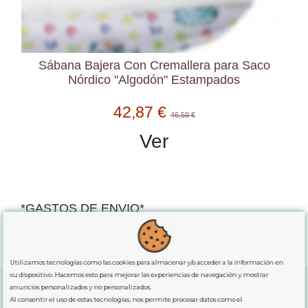
Almohada Infantil Natural Lana Virgen
P
34,38 €
38,20 €
Ver
*GASTOS DE ENVIO*
"GRATUITOS"
para compras
superiores a 80€
, oferta
exclusiva para la peninsula.
Utilizamos tecnologías como las cookies para almacenar y/o acceder a la información en
su dispositivo. Hacemos esto para mejorar las experiencias de navegación y mostrar
anuncios personalizados y no personalizados.
Al consentir el uso de estas tecnologías, nos permite procesar datos como el