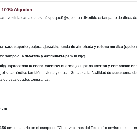
 - 100% Algodón
para vestir la cama de los más pequeñ@s, con un divertido estampado de dinos de
na:
saco superior, bajera ajustable, funda de almohada
y
relleno nórdico (opciona
smo tiempo que
divertida y estimulante
para tu hij@.
 niñ@ tapado toda la noche mientras duerme,
con
plena libertad y comodidad en
 el saco nórdico también divierte y educa. Gracias a la
facilidad de su sistema de
as de esas edades tempranas.
0 cm
150 cm
, detallarlo en el campo de "Observaciones del Pedido" o enviarnos un e-