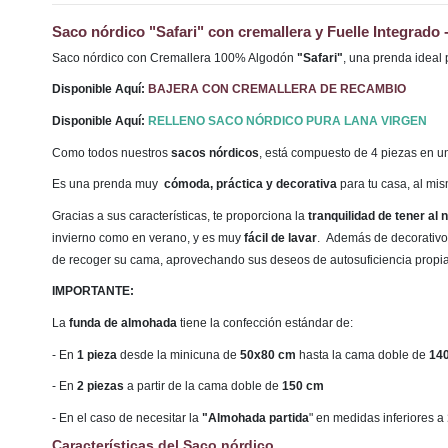
Saco nórdico "Safari" con cremallera y Fuelle Integrado
Saco nórdico con Cremallera 100% Algodón
"Safari"
,
una prenda ideal 
Disponible Aquí:
BAJERA CON CREMALLERA DE RECAMBIO
Disponible Aquí:
RELLENO SACO NÓRDICO PURA LANA VIRGEN
Como todos nuestros
sacos nórdicos
, está compuesto de 4 piezas en u
Es una prenda muy
cómoda, práctica y decorativa
para tu casa, al mi
Gracias a sus características, te proporciona la
tranquilidad de tener al
invierno como en verano, y es muy
fácil de lavar
. Además de decorativo,
de recoger su cama, aprovechando sus deseos de autosuficiencia propi
IMPORTANTE:
La
funda de almohada
tiene la confección estándar de:
- En
1 pieza
desde la minicuna de
50x80 cm
hasta la cama doble de
14
- En
2 piezas
a partir de la cama doble de
150 cm
- En el caso de necesitar la
"Almohada partida
" en medidas inferiores a
Características del Saco nórdico