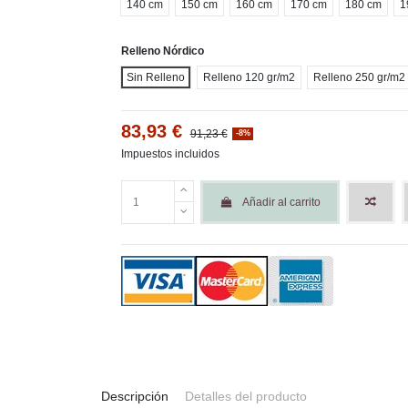
140 cm
150 cm
160 cm
170 cm
180 cm
1
Relleno Nórdico
Sin Relleno
Relleno 120 gr/m2
Relleno 250 gr/m2
83,93 €
91,23 €
-8%
Impuestos incluidos
Añadir al carrito
Descripción
Detalles del producto