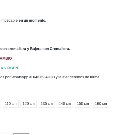
 impecable
en un momento.
con cremallera y Bajera con Cremallera.
CAMBIO
A VIRGEN
enos por WhatsApp al
646 69 49 03
y te atenderemos de forma
110 cm
120 cm
135 cm
140 cm
150 cm
160 cm