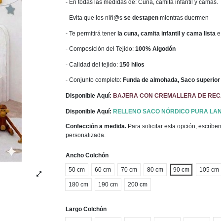
- En todas las medidas de: Cuna, camita infantil y camas.
- Evita que los niñ@s
se destapen
mientras duermen
- Te permitirá tener
la cuna, camita infantil y cama lista
e
- Composición del Tejido:
100% Algodón
- Calidad del tejido:
150 hilos
- Conjunto completo:
Funda de almohada, Saco superior 
Disponible Aquí:
BAJERA CON CREMALLERA DE RE
Disponible Aquí:
RELLENO SACO NÓRDICO PURA LAN
Confección a medida.
Para solicitar esta opción, escríb
personalizada.
Ancho Colchón
50 cm
60 cm
70 cm
80 cm
90 cm
105 cm
180 cm
190 cm
200 cm
Largo Colchón