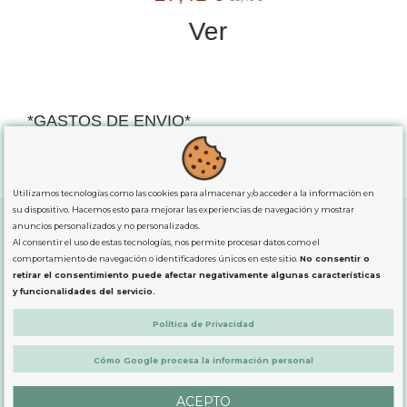
Ver
*GASTOS DE ENVIO*
"GRATUITOS"
para compras
superiores a 80€
, oferta
exclusiva para la peninsula.
Utilizamos tecnologías como las cookies para almacenar y/o acceder a la información en
su dispositivo. Hacemos esto para mejorar las experiencias de navegación y mostrar
anuncios personalizados y no personalizados.
Al consentir el uso de estas tecnologías, nos permite procesar datos como el
SOBRE NOSOTROS
comportamiento de navegación o identificadores únicos en este sitio.
No consentir o
retirar el consentimiento puede afectar negativamente algunas características
y funcionalidades del servicio.
LEGAL
Política de Privacidad
Cómo Google procesa la información personal
PRODUCTOS
ACEPTO