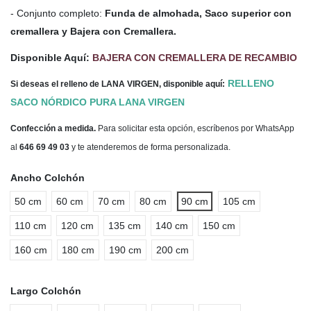
- Conjunto completo:
Funda de almohada, Saco superior con
cremallera y Bajera con Cremallera.
Disponible Aquí:
BAJERA CON CREMALLERA DE RECAMBIO
RELLENO
Si deseas el relleno de LANA VIRGEN, disponible aquí:
SACO NÓRDICO PURA LANA VIRGEN
Confección a medida.
Para solicitar esta opción, escríbenos por WhatsApp
al
646 69 49 03
y te atenderemos de forma personalizada.
Ancho Colchón
50 cm
60 cm
70 cm
80 cm
90 cm
105 cm
110 cm
120 cm
135 cm
140 cm
150 cm
160 cm
180 cm
190 cm
200 cm
Largo Colchón