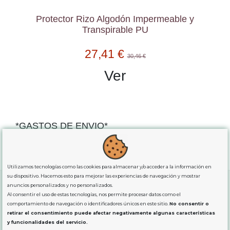
Protector Rizo Algodón Impermeable y
Transpirable PU
27,41 €
30,46 €
Ver
*GASTOS DE ENVIO*
"GRATUITOS"
para compras
superiores a 80€
, oferta
exclusiva para la peninsula.
Utilizamos tecnologías como las cookies para almacenar y/o acceder a la información en
su dispositivo. Hacemos esto para mejorar las experiencias de navegación y mostrar
anuncios personalizados y no personalizados.
Al consentir el uso de estas tecnologías, nos permite procesar datos como el
SOBRE NOSOTROS
comportamiento de navegación o identificadores únicos en este sitio.
No consentir o
retirar el consentimiento puede afectar negativamente algunas características
y funcionalidades del servicio.