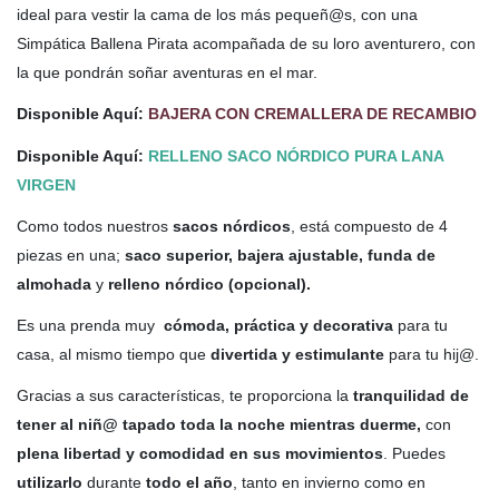
ideal para vestir la cama de los más pequeñ@s, con una
Simpática Ballena Pirata acompañada de su loro aventurero, con
la que pondrán soñar aventuras en el mar.
Disponible Aquí:
BAJERA CON CREMALLERA DE RECAMBIO
Disponible Aquí:
RELLENO SACO NÓRDICO PURA LANA
VIRGEN
Como todos nuestros
sacos nórdicos
, está compuesto de 4
piezas en una;
saco superior, bajera ajustable, funda de
almohada
y
relleno nórdico (opcional).
Es una prenda muy
cómoda, práctica y decorativa
para tu
casa, al mismo tiempo que
divertida y estimulante
para tu hij@.
Gracias a sus características, te proporciona la
tranquilidad de
tener al niñ@ tapado toda la noche mientras duerme,
con
plena libertad y comodidad en sus movimientos
. Puedes
utilizarlo
durante
todo el año
, tanto en invierno como en