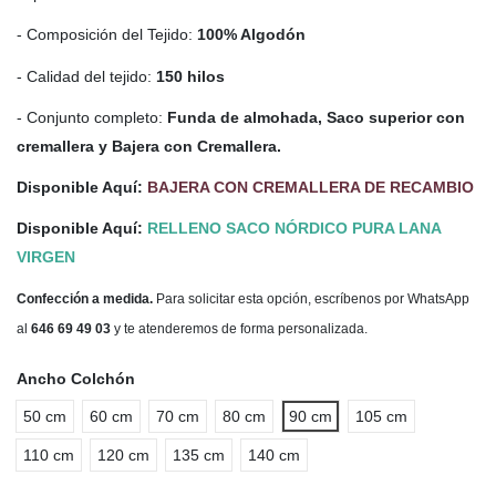
- Composición del Tejido:
100% Algodón
- Calidad del tejido:
150 hilos
- Conjunto completo:
Funda de almohada, Saco superior con
cremallera y Bajera con Cremallera.
Disponible Aquí:
BAJERA CON CREMALLERA DE RECAMBIO
Disponible Aquí:
RELLENO SACO NÓRDICO PURA LANA
VIRGEN
Confección a medida.
Para solicitar esta opción, escríbenos por WhatsApp
al
646 69 49 03
y te atenderemos de forma personalizada.
Ancho Colchón
50 cm
60 cm
70 cm
80 cm
90 cm
105 cm
110 cm
120 cm
135 cm
140 cm