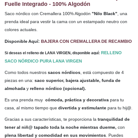
Fuelle Integrado - 100% Algodón
Saco nórdico con Cremallera 100% Algodón
"Nilo Black"
,
una
prenda ideal para vestir la cama con un estampado neutro con
colores actuales.
Disponible Aquí:
BAJERA CON CREMALLERA DE RECAMBIO
RELLENO
Si deseas el relleno de LANA VIRGEN, disponible aquí:
SACO NÓRDICO PURA LANA VIRGEN
Como todos nuestros
sacos nórdicos
, está compuesto de 4
piezas en una:
saco superior, bajera ajustable, funda de
almohada
y
relleno nórdico (opcional).
Es una prenda muy
cómoda, práctica y decorativa
para tu
casa, al mismo tiempo que
divertida y estimulante
para tu hij@.
Gracias a sus características, te proporciona la
tranquilidad de
tener al niñ@ tapado toda la noche mientras duerme,
con
plena libertad y comodidad en sus movimientos
. Puedes