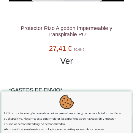
Protector Rizo Algodón Impermeable y
Transpirable PU
27,41 €
30,46 €
Ver
*GASTOS DE ENVIO*
"GRATUITOS"
para compras
superiores a 80€
, oferta
exclusiva para la peninsula.
Utilizamos tecnologías como las cookies para almacenar y/o acceder a la información en
su dispositivo. Hacemos esto para mejorar las experiencias de navegación y mostrar
anuncios personalizados y no personalizados.
Al consentir el uso de estas tecnologías, nos permite procesar datos como el