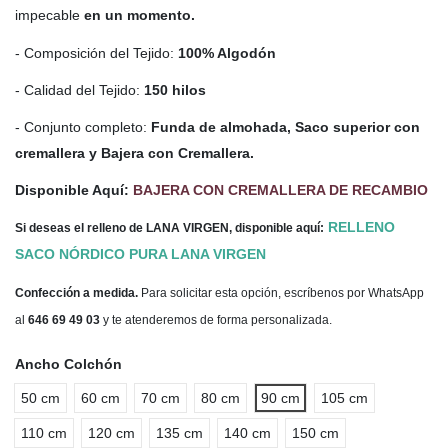
impecable
en un momento.
- Composición del Tejido:
100% Algodón
- Calidad del Tejido:
150 hilos
- Conjunto completo:
Funda de almohada, Saco superior con
cremallera y Bajera con Cremallera.
Disponible Aquí:
BAJERA CON CREMALLERA DE RECAMBIO
RELLENO
Si deseas el relleno de LANA VIRGEN, disponible aquí:
SACO NÓRDICO PURA LANA VIRGEN
Confección a medida.
Para solicitar esta opción, escríbenos por WhatsApp
al
646 69 49 03
y te atenderemos de forma personalizada.
Ancho Colchón
50 cm
60 cm
70 cm
80 cm
90 cm
105 cm
110 cm
120 cm
135 cm
140 cm
150 cm