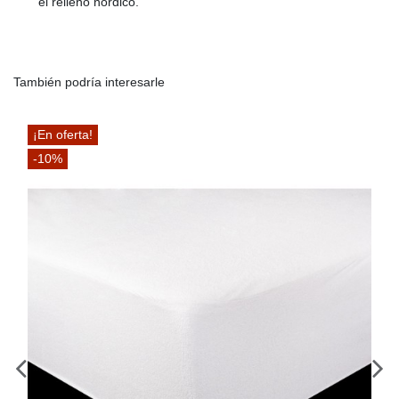
el relleno nórdico.
También podría interesarle
¡En oferta!
-10%