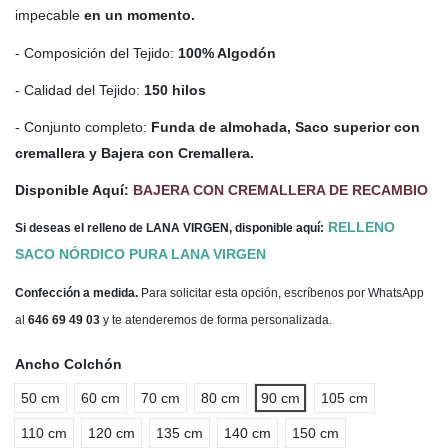
impecable
en un momento.
- Composición del Tejido:
100% Algodón
- Calidad del Tejido:
150 hilos
- Conjunto completo:
Funda de almohada, Saco superior con
cremallera y Bajera con Cremallera.
Disponible Aquí:
BAJERA CON CREMALLERA DE RECAMBIO
RELLENO
Si deseas el relleno de LANA VIRGEN, disponible aquí:
SACO NÓRDICO PURA LANA VIRGEN
Confección a medida.
Para solicitar esta opción, escríbenos por WhatsApp
al
646 69 49 03
y te atenderemos de forma personalizada.
Ancho Colchón
50 cm
60 cm
70 cm
80 cm
90 cm
105 cm
110 cm
120 cm
135 cm
140 cm
150 cm