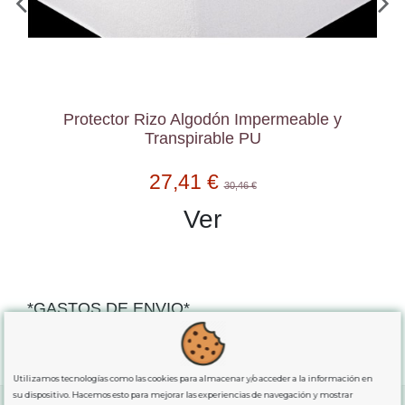
Protector Rizo Algodón Impermeable y
Transpirable PU
27,41 €
30,46 €
Ver
*GASTOS DE ENVIO*
"GRATUITOS"
para compras
superiores a 80€
, oferta
exclusiva para la peninsula.
Utilizamos tecnologías como las cookies para almacenar y/o acceder a la información en
su dispositivo. Hacemos esto para mejorar las experiencias de navegación y mostrar