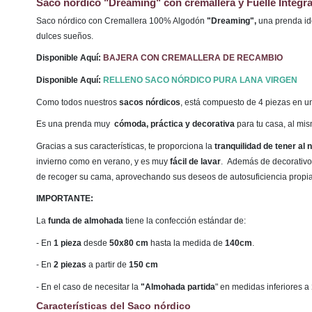
Saco nórdico "Dreaming" con cremallera y Fuelle Integr
Saco nórdico con Cremallera 100% Algodón
"Dreaming",
una prenda id
dulces sueños.
Disponible Aquí:
BAJERA CON CREMALLERA DE RECAMBIO
Disponible Aquí:
RELLENO SACO NÓRDICO PURA LANA VIRGEN
Como todos nuestros
sacos nórdicos
, está compuesto de 4 piezas en u
Es una prenda muy
cómoda, práctica y decorativa
para tu casa, al mi
Gracias a sus características, te proporciona la
tranquilidad de tener al
invierno como en verano, y es muy
fácil de lavar
. Además de decorativo,
de recoger su cama, aprovechando sus deseos de autosuficiencia propi
IMPORTANTE:
La
funda de almohada
tiene la confección estándar de:
- En
1 pieza
desde
50x80 cm
hasta la medida de
140cm
.
- En
2 piezas
a partir de
150 cm
- En el caso de necesitar la
"Almohada partida
" en medidas inferiores a
Características del Saco nórdico