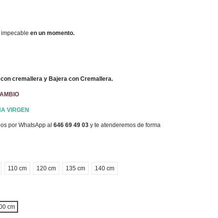
 impecable
en un momento.
con cremallera y Bajera con Cremallera.
CAMBIO
A VIRGEN
enos por WhatsApp al
646 69 49 03
y te atenderemos de forma
110 cm
120 cm
135 cm
140 cm
00 cm