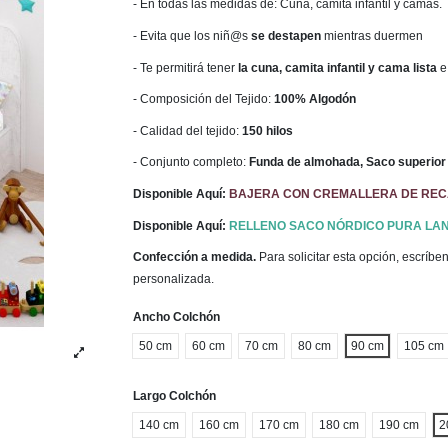
- En todas las medidas de: Cuna, camita infantil y camas.
- Evita que los niñ@s
se destapen
mientras duermen
- Te permitirá tener
la cuna, camita infantil y cama lista
e
- Composición del Tejido:
100% Algodón
- Calidad del tejido:
150 hilos
- Conjunto completo:
Funda de almohada, Saco superior 
Disponible Aquí:
BAJERA CON CREMALLERA DE RE
Disponible Aquí:
RELLENO SACO NÓRDICO PURA LAN
Confección a medida.
Para solicitar esta opción, escríb
personalizada.
Ancho Colchón
50 cm
60 cm
70 cm
80 cm
90 cm
105 cm
Largo Colchón
140 cm
160 cm
170 cm
180 cm
190 cm
2