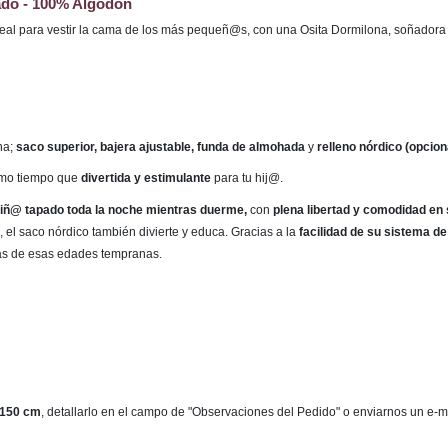
ado - 100% Algodón
eal para vestir la cama de los más pequeñ@s, con una Osita Dormilona, soñadora 
na;
saco superior, bajera ajustable, funda de almohada
y
relleno nórdico (opciona
smo tiempo que
divertida y estimulante
para tu hij@.
 niñ@ tapado toda la noche mientras duerme,
con
plena libertad y comodidad en
 el saco nórdico también divierte y educa. Gracias a la
facilidad de su sistema de
as de esas edades tempranas.
150 cm
, detallarlo en el campo de "Observaciones del Pedido" o enviarnos un e-