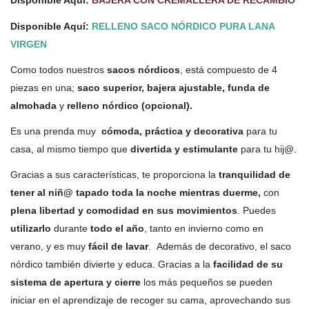
Disponible Aquí:
BAJERA CON CREMALLERA DE RECAMBIO
Disponible Aquí:
RELLENO SACO NÓRDICO PURA LANA
VIRGEN
Como todos nuestros
sacos nórdicos
, está compuesto de 4
piezas en una;
saco superior, bajera ajustable, funda de
almohada
y
relleno nórdico (opcional).
Es una prenda muy
cómoda, práctica y decorativa
para tu
casa, al mismo tiempo que
divertida y estimulante
para tu hij@.
Gracias a sus características, te proporciona la
tranquilidad de
tener al niñ@ tapado toda la noche mientras duerme,
con
plena libertad y comodidad en sus movimientos
. Puedes
utilizarlo
durante
todo el año
, tanto en invierno como en
verano, y es muy
fácil de lavar
. Además de decorativo, el saco
nórdico también divierte y educa. Gracias a la
facilidad de su
sistema de apertura y cierre
los más pequeños se pueden
iniciar en el aprendizaje de recoger su cama, aprovechando sus