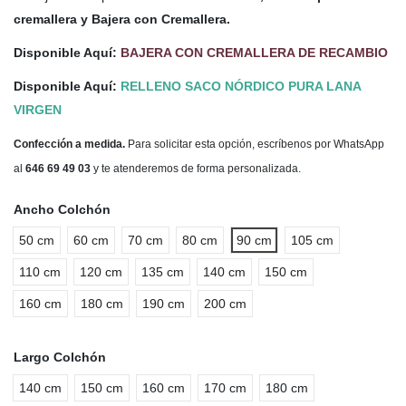
cremallera y Bajera con Cremallera.
Disponible Aquí:
BAJERA CON CREMALLERA DE RECAMBIO
Disponible Aquí:
RELLENO SACO NÓRDICO PURA LANA
VIRGEN
Confección a medida.
Para solicitar esta opción, escríbenos por WhatsApp
al
646 69 49 03
y te atenderemos de forma personalizada.
Ancho Colchón
50 cm
60 cm
70 cm
80 cm
90 cm
105 cm
110 cm
120 cm
135 cm
140 cm
150 cm
160 cm
180 cm
190 cm
200 cm
Largo Colchón
140 cm
150 cm
160 cm
170 cm
180 cm