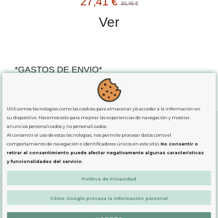
27,41 €
30,46 €
Ver
*GASTOS DE ENVIO*
"GRATUITOS"
para compras
superiores a 80€
, oferta
exclusiva para la peninsula.
Utilizamos tecnologías como las cookies para almacenar y/o acceder a la información en
su dispositivo. Hacemos esto para mejorar las experiencias de navegación y mostrar
anuncios personalizados y no personalizados.
Al consentir el uso de estas tecnologías, nos permite procesar datos como el
SOBRE NOSOTROS
comportamiento de navegación o identificadores únicos en este sitio.
No consentir o
retirar el consentimiento puede afectar negativamente algunas características
y funcionalidades del servicio.
LEGAL
Política de Privacidad
Cómo Google procesa la información personal
PRODUCTOS