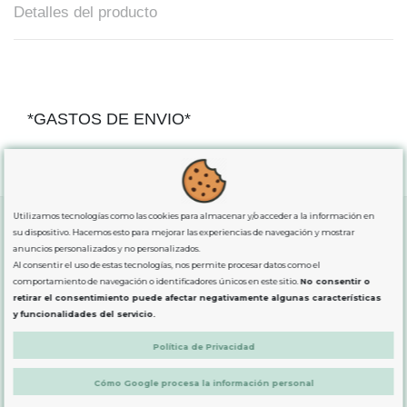
Detalles del producto
*GASTOS DE ENVIO*
"GRATUITOS"
para compras
superiores a 80€
, oferta
exclusiva para la peninsula.
Utilizamos tecnologías como las cookies para almacenar y/o acceder a la información en
su dispositivo. Hacemos esto para mejorar las experiencias de navegación y mostrar
anuncios personalizados y no personalizados.
SOBRE NOSOTROS
Al consentir el uso de estas tecnologías, nos permite procesar datos como el
comportamiento de navegación o identificadores únicos en este sitio.
No consentir o
retirar el consentimiento puede afectar negativamente algunas características
LEGAL
y funcionalidades del servicio.
Política de Privacidad
PRODUCTOS
Cómo Google procesa la información personal