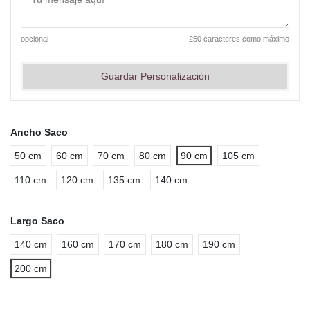
opcional
250 caracteres como máximo
Guardar Personalización
Ancho Saco
50 cm
60 cm
70 cm
80 cm
90 cm
105 cm
110 cm
120 cm
135 cm
140 cm
Largo Saco
140 cm
160 cm
170 cm
180 cm
190 cm
200 cm