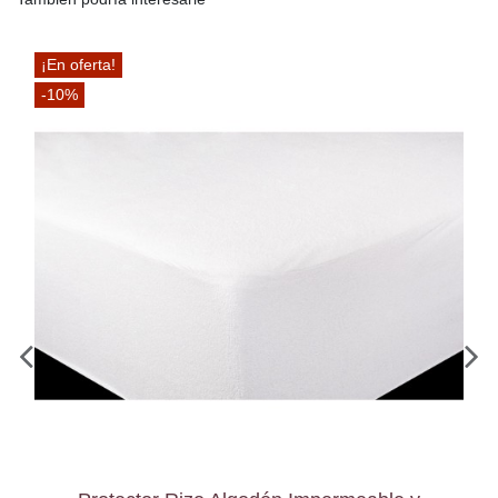
¡En oferta!
-10%