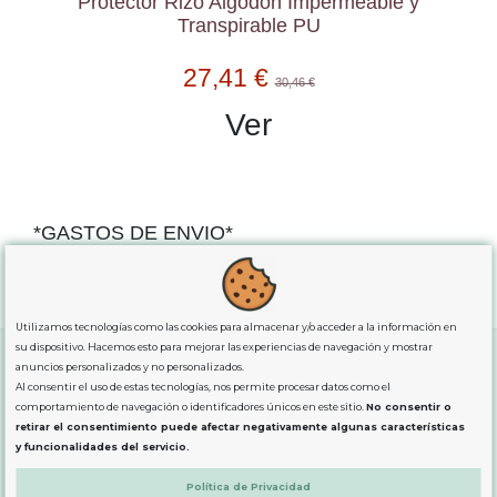
Protector Rizo Algodón Impermeable y
Transpirable PU
27,41 €
30,46 €
Ver
*GASTOS DE ENVIO*
"GRATUITOS"
para compras
superiores a 80€
, oferta
exclusiva para la peninsula.
Utilizamos tecnologías como las cookies para almacenar y/o acceder a la información en
su dispositivo. Hacemos esto para mejorar las experiencias de navegación y mostrar
anuncios personalizados y no personalizados.
Al consentir el uso de estas tecnologías, nos permite procesar datos como el
SOBRE NOSOTROS
comportamiento de navegación o identificadores únicos en este sitio.
No consentir o
retirar el consentimiento puede afectar negativamente algunas características
y funcionalidades del servicio.
LEGAL
Política de Privacidad