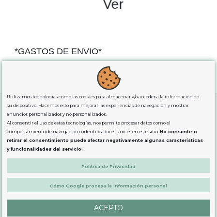
Ver
*GASTOS DE ENVIO*
"GRATUITOS"
para compras
superiores a 80€
, oferta
exclusiva para la peninsula.
Utilizamos tecnologías como las cookies para almacenar y/o acceder a la información en
su dispositivo. Hacemos esto para mejorar las experiencias de navegación y mostrar
anuncios personalizados y no personalizados.
Al consentir el uso de estas tecnologías, nos permite procesar datos como el
SOBRE NOSOTROS
comportamiento de navegación o identificadores únicos en este sitio.
No consentir o
retirar el consentimiento puede afectar negativamente algunas características
y funcionalidades del servicio.
LEGAL
Política de Privacidad
PRODUCTOS
Cómo Google procesa la información personal
ACEPTO
CONTÁCTANOS