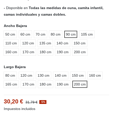
-
Disponible en
Todas las medidas de cuna, camita infantil,
camas individuales y camas dobles.
Ancho Bajera
50 cm
60 cm
70 cm
80 cm
90 cm
105 cm
110 cm
120 cm
135 cm
140 cm
150 cm
160 cm
170 cm
180 cm
190 cm
200 cm
Largo Bajera
80 cm
120 cm
130 cm
140 cm
150 cm
160 cm
165 cm
170 cm
180 cm
190 cm
200 cm
30,20 €
31,79 €
-5%
Impuestos incluidos