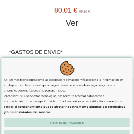
80,01 €
88,90 €
Ver
*GASTOS DE ENVIO*
"GRATUITOS"
para compras
superiores a 80€
, oferta
exclusiva para la peninsula.
Utilizamos tecnologías como las cookies para almacenar y/o acceder a la información en
su dispositivo. Hacemos esto para mejorar las experiencias de navegación y mostrar
anuncios personalizados y no personalizados.
Al consentir el uso de estas tecnologías, nos permite procesar datos como el
SOBRE NOSOTROS
comportamiento de navegación o identificadores únicos en este sitio.
No consentir o
retirar el consentimiento puede afectar negativamente algunas características
y funcionalidades del servicio.
LEGAL
Política de Privacidad
PRODUCTOS