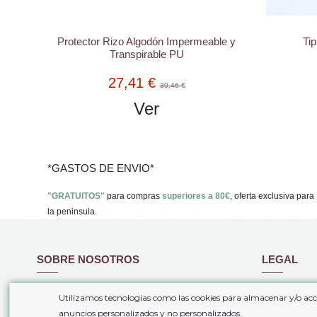
Protector Rizo Algodón Impermeable y
Tip
Transpirable PU
27,41 €
30,46 €
Ver
*GASTOS DE ENVIO*
"GRATUITOS"
para compras
superiores a 80€
, oferta exclusiva para
la peninsula.
SOBRE NOSOTROS
LEGAL
Quiénes somos
Condiciones
Utilizamos tecnologías como las cookies para almacenar y/o acc
Gastos de envío
Politica de 
anuncios personalizados y no personalizados.