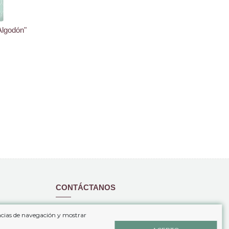
Algodón"
CONTÁCTANOS
www.coloresdecama.com
encias de navegación y mostrar
+34 646 69 49 03