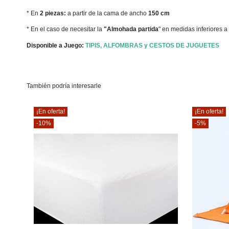
* En
2 piezas:
a partir de la cama de ancho
150 cm
* En el caso de necesitar la
"Almohada partida
" en medidas inferiores a
Disponible a Juego:
TIPIS, ALFOMBRAS y CESTOS DE JUGUETES
También podría interesarle
¡En oferta!
¡En oferta!
-10%
-5%