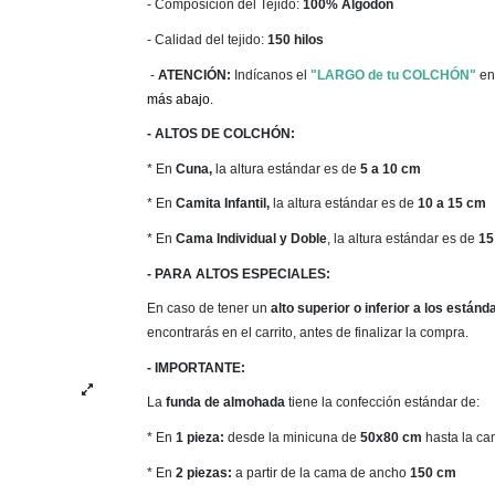
- Composición del Tejido:
100% Algodón
- Calidad del tejido:
150 hilos
-
ATENCIÓN:
Indícanos el
"LARGO de tu COLCHÓN"
en
más abajo.
- ALTOS DE COLCHÓN:
* En
Cuna,
la altura estándar es de
5 a 10 cm
* En
Camita Infantil,
la altura estándar es de
10 a 15 cm
* En
Cama Individual y Doble
, la altura estándar es de
15
- PARA ALTOS ESPECIALES:
En caso de tener un
alto
superior o inferior a los estánd
encontrarás en el carrito, antes de finalizar la compra.
- IMPORTANTE:
La
funda de almohada
tiene la confección estándar de:
* En
1 pieza:
desde la minicuna de
50x80 cm
hasta la c
* En
2 piezas:
a partir de la cama de ancho
150 cm