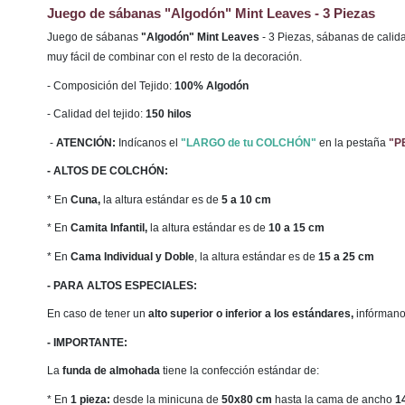
Juego de sábanas "Algodón" Mint Leaves - 3 Piezas
Juego de sábanas
"Algodón" Mint Leaves
- 3 Piezas, sábanas de calid
muy fácil de combinar con el resto de la decoración.
- Composición del Tejido:
100% Algodón
- Calidad del tejido:
150 hilos
-
ATENCIÓN:
Indícanos el
"LARGO de tu COLCHÓN"
en la pestaña
"P
- ALTOS DE COLCHÓN:
* En
Cuna,
la altura estándar es de
5 a 10 cm
* En
Camita Infantil,
la altura estándar es de
10 a 15 cm
* En
Cama Individual y Doble
, la altura estándar es de
15 a 25 cm
- PARA ALTOS ESPECIALES:
En caso de tener un
alto
superior o inferior a los estándares,
infórmano
- IMPORTANTE:
La
funda de almohada
tiene la confección estándar de:
* En
1 pieza:
desde la minicuna de
50x80 cm
hasta la cama de ancho
1