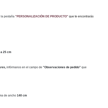
 la pestaña
"PERSONALIZACIÓN DE PRODUCTO"
que te encontrarás
 a 25 cm
ares,
infórmanos en el campo de
"Observaciones de pedido"
que
ama de ancho
140 cm