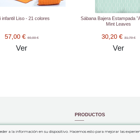
i infantil Liso - 21 colores
Sábana Bajera Estampada "
Mint Leaves
57,00 €
30,20 €
60,00 €
31,79 €
Ver
Ver
PRODUCTOS
 de venta y contratación
Mapa del sitio
eder a la información en su dispositivo. Hacemos esto para mejorar las experi
privacidad
Nuevos Productos