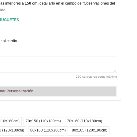
as inferiores a
150 cm
, detallarlo en el campo de "Observaciones del
ido.
 JUGUETES
 al carrito
250 caracteres como máximo
dar Personalización
(110x180cm)
70x150 (110x180cm)
70x160 (110x180cm)
0 (120x180cm)
80x160 (120x180cm)
80x165 (120x190cm)