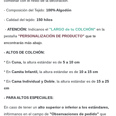
combinar con el resto de la decoración.
- Composición del Tejido:
100% Algodón
- Calidad del tejido:
150 hilos
-
ATENCIÓN:
Indícanos el
"LARGO de tu COLCHÓN"
en la
pestaña
"PERSONALIZACIÓN DE PRODUCTO"
que te
encontrarás más abajo.
- ALTOS DE COLCHÓN:
* En
Cuna,
la altura estándar es de
5 a 10 cm
* En
Camita Infantil,
la altura estándar es de
10 a 15 cm
* En
Cama Individual y Doble
, la altura estándar es de
15 a 25
cm
- PARA ALTOS ESPECIALES:
En caso de tener un
alto
superior o inferior a los estándares,
infórmanos en el campo de
"Observaciones de pedido"
que