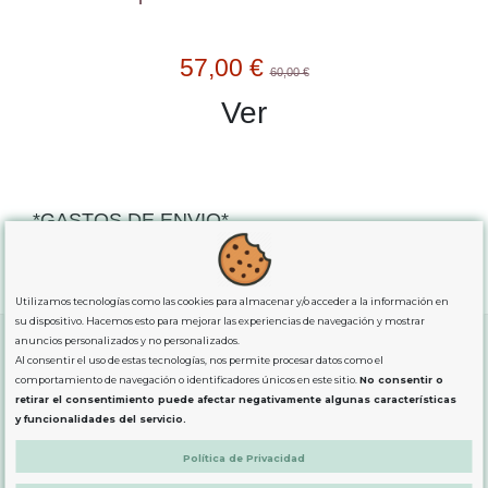
57,00 €
60,00 €
Ver
*GASTOS DE ENVIO*
"GRATUITOS"
para compras
superiores a 80€
, oferta
exclusiva para la peninsula.
Utilizamos tecnologías como las cookies para almacenar y/o acceder a la información en
su dispositivo. Hacemos esto para mejorar las experiencias de navegación y mostrar
anuncios personalizados y no personalizados.
Al consentir el uso de estas tecnologías, nos permite procesar datos como el
comportamiento de navegación o identificadores únicos en este sitio.
No consentir o
SOBRE NOSOTROS
retirar el consentimiento puede afectar negativamente algunas características
y funcionalidades del servicio.
LEGAL
Política de Privacidad