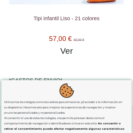
Tipi infantil Liso - 21 colores
57,00 €
60,00 €
Ver
*GASTOS DE ENVIO*
"GRATUITOS"
para compras
superiores a 80€
, oferta
exclusiva para la peninsula.
Utilizamos tecnologías como las cookies para almacenar y/o acceder a la información en
su dispositivo. Hacemos esto para mejorar las experiencias de navegación y mostrar
anuncios personalizados y no personalizados.
Al consentir el uso de estas tecnologías, nos permite procesar datos como el
comportamiento de navegación o identificadores únicos en este sitio.
No consentir o
SOBRE NOSOTROS
retirar el consentimiento puede afectar negativamente algunas características