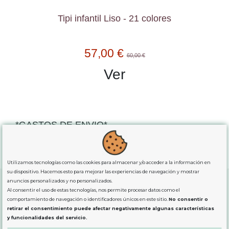
Tipi infantil Liso - 21 colores
57,00 €
60,00 €
Ver
*GASTOS DE ENVIO*
"GRATUITOS"
para compras
superiores a 80€
, oferta
exclusiva para la peninsula.
Utilizamos tecnologías como las cookies para almacenar y/o acceder a la información en
su dispositivo. Hacemos esto para mejorar las experiencias de navegación y mostrar
anuncios personalizados y no personalizados.
Al consentir el uso de estas tecnologías, nos permite procesar datos como el
comportamiento de navegación o identificadores únicos en este sitio.
No consentir o
SOBRE NOSOTROS
retirar el consentimiento puede afectar negativamente algunas características
y funcionalidades del servicio.