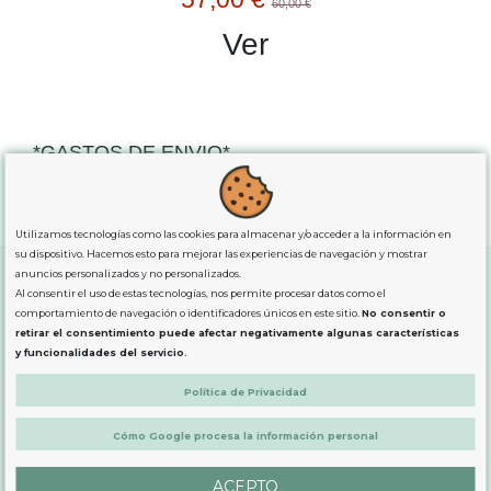
60,00 €
Ver
*GASTOS DE ENVIO*
"GRATUITOS"
para compras
superiores a 80€
, oferta
exclusiva para la peninsula.
Utilizamos tecnologías como las cookies para almacenar y/o acceder a la información en
su dispositivo. Hacemos esto para mejorar las experiencias de navegación y mostrar
anuncios personalizados y no personalizados.
Al consentir el uso de estas tecnologías, nos permite procesar datos como el
comportamiento de navegación o identificadores únicos en este sitio.
No consentir o
SOBRE NOSOTROS
retirar el consentimiento puede afectar negativamente algunas características
y funcionalidades del servicio.
LEGAL
Política de Privacidad
Cómo Google procesa la información personal
PRODUCTOS
ACEPTO