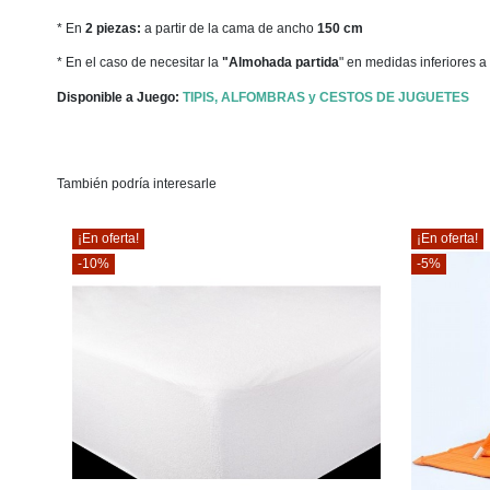
* En
2 piezas:
a partir de la cama de ancho
150 cm
* En el caso de necesitar la
"Almohada partida
" en medidas inferiores a
Disponible a Juego:
TIPIS, ALFOMBRAS y CESTOS DE JUGUETES
También podría interesarle
¡En oferta!
¡En oferta!
-10%
-5%