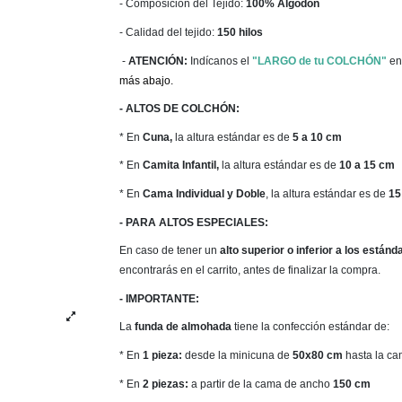
- Composición del Tejido:
100% Algodón
- Calidad del tejido:
150 hilos
-
ATENCIÓN:
Indícanos el
"LARGO de tu COLCHÓN"
en
más abajo.
- ALTOS DE COLCHÓN:
* En
Cuna,
la altura estándar es de
5 a 10 cm
* En
Camita Infantil,
la altura estándar es de
10 a 15 cm
* En
Cama Individual y Doble
, la altura estándar es de
15
- PARA ALTOS ESPECIALES:
En caso de tener un
alto
superior o inferior a los estánd
encontrarás en el carrito, antes de finalizar la compra.
- IMPORTANTE:
La
funda de almohada
tiene la confección estándar de:
* En
1 pieza:
desde la minicuna de
50x80 cm
hasta la c
* En
2 piezas:
a partir de la cama de ancho
150 cm