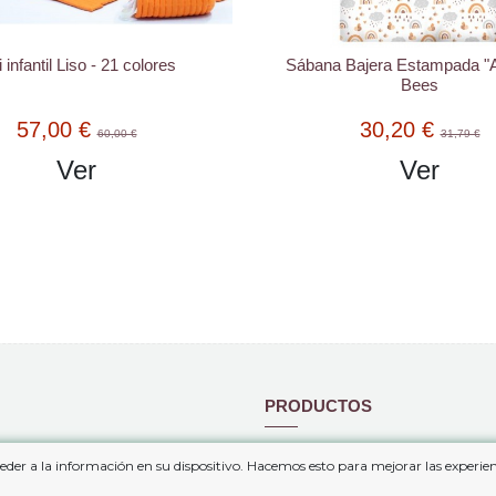
i infantil Liso - 21 colores
Sábana Bajera Estampada "
Bees
57,00 €
30,20 €
60,00 €
31,79 €
Ver
Ver
PRODUCTOS
 de venta y contratación
Mapa del sitio
eder a la información en su dispositivo. Hacemos esto para mejorar las experi
privacidad
Nuevos Productos