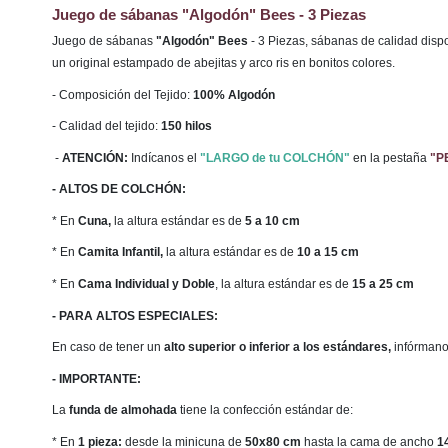
Juego de sábanas "Algodón" Bees - 3 Piezas
Juego de sábanas
"Algodón" Bees
- 3 Piezas, sábanas de calidad disp
un original estampado de abejitas y arco ris en bonitos colores.
- Composición del Tejido:
100% Algodón
- Calidad del tejido:
150 hilos
-
ATENCIÓN:
Indícanos el
"LARGO de tu COLCHÓN"
en la pestaña
"P
- ALTOS DE COLCHÓN:
* En
Cuna,
la altura estándar es de
5 a 10 cm
* En
Camita Infantil,
la altura estándar es de
10 a 15 cm
* En
Cama Individual y Doble
, la altura estándar es de
15 a 25 cm
- PARA ALTOS ESPECIALES:
En caso de tener un
alto
superior o inferior a los estándares,
infórmano
- IMPORTANTE:
La
funda de almohada
tiene la confección estándar de:
* En
1 pieza:
desde la minicuna de
50x80 cm
hasta la cama de ancho
1