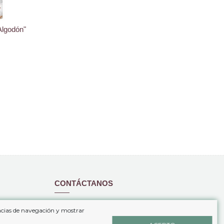
Algodón"
CONTÁCTANOS
www.coloresdecama.com
encias de navegación y mostrar
+34 646 69 49 03