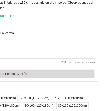
as inferiores a
150 cm
, detallarlo en el campo de "Observaciones del
ido.
 JUGUETES
 al carrito
250 caracteres como máximo
dar Personalización
(110x180cm)
70x150 (110x180cm)
70x160 (110x180cm)
0 (120x180cm)
80x160 (120x180cm)
80x165 (120x190cm)