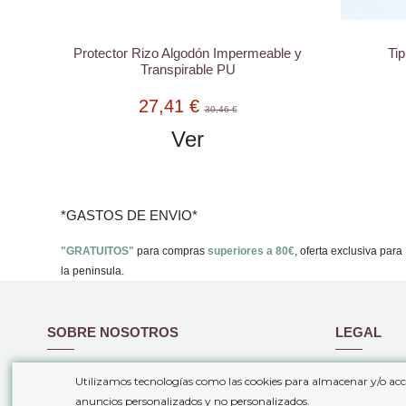
Protector Rizo Algodón Impermeable y
Tip
Transpirable PU
27,41 €
30,46 €
Ver
*GASTOS DE ENVIO*
"GRATUITOS"
para compras
superiores a 80€
, oferta exclusiva para
la peninsula.
SOBRE NOSOTROS
LEGAL
Quiénes somos
Condiciones
Utilizamos tecnologías como las cookies para almacenar y/o acc
Gastos de envío
Politica de 
anuncios personalizados y no personalizados.