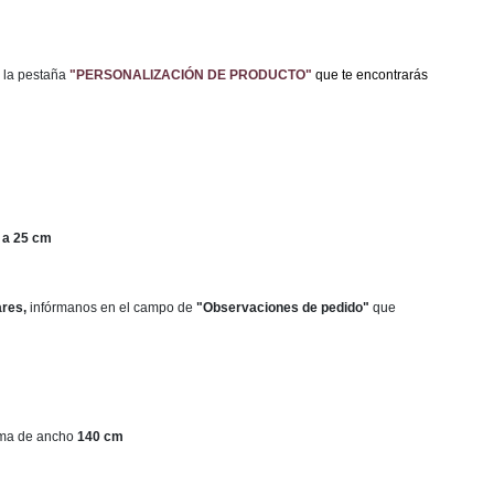
 la pestaña
"PERSONALIZACIÓN DE PRODUCTO"
que te encontrarás
 a 25 cm
ares,
infórmanos en el campo de
"Observaciones de pedido"
que
ama de ancho
140 cm