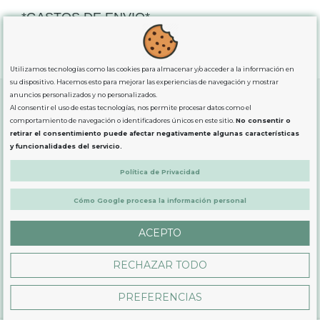
*GASTOS DE ENVIO*
"GRATUITOS"
para compras
superiores a 80€
, oferta
exclusiva para la peninsula.
Utilizamos tecnologías como las cookies para almacenar y/o acceder a la información en
su dispositivo. Hacemos esto para mejorar las experiencias de navegación y mostrar
anuncios personalizados y no personalizados.
Al consentir el uso de estas tecnologías, nos permite procesar datos como el
comportamiento de navegación o identificadores únicos en este sitio.
No consentir o
SOBRE NOSOTROS
retirar el consentimiento puede afectar negativamente algunas características
y funcionalidades del servicio.
LEGAL
Política de Privacidad
Cómo Google procesa la información personal
PRODUCTOS
ACEPTO
CONTÁCTANOS
RECHAZAR TODO
PREFERENCIAS