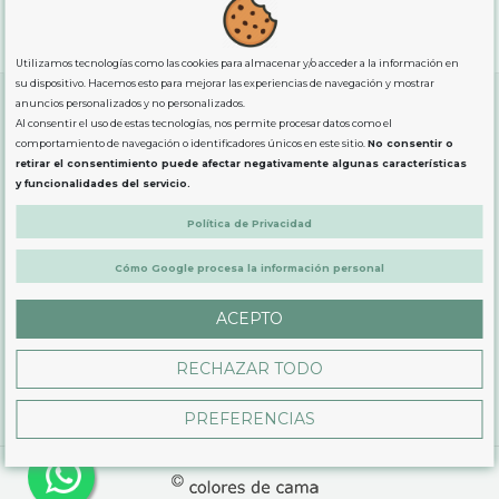
"GRATUITOS"
para compras
superiores a 80€
, oferta
exclusiva para la peninsula.
Utilizamos tecnologías como las cookies para almacenar y/o acceder a la información en
su dispositivo. Hacemos esto para mejorar las experiencias de navegación y mostrar
anuncios personalizados y no personalizados.
Al consentir el uso de estas tecnologías, nos permite procesar datos como el
SOBRE NOSOTROS
comportamiento de navegación o identificadores únicos en este sitio.
No consentir o
retirar el consentimiento puede afectar negativamente algunas características
y funcionalidades del servicio.
LEGAL
Política de Privacidad
Cómo Google procesa la información personal
PRODUCTOS
ACEPTO
CONTÁCTANOS
RECHAZAR TODO
PREFERENCIAS