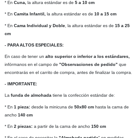
* En
Cuna,
la altura estándar es de
5 a 10 cm
* En
Camita Infantil,
la altura estándar es de
10 a 15 cm
* En
Cama Individual y Doble
, la altura estándar es de
15 a 25
cm
- PARA ALTOS ESPECIALES:
En caso de tener un
alto
superior o inferior a los estándares,
infórmanos en el campo de
"Observaciones de pedido"
que
encontrarás en el carrito de compra, antes de finalizar la compra.
- IMPORTANTE:
La
funda de almohada
tiene la confección estándar de:
* En
1 pieza:
desde la minicuna de
50x80 cm
hasta la cama de
ancho
140 cm
* En
2 piezas:
a partir de la cama de ancho
150 cm
* En el caso de necesitar la
"Almohada partida
" en medidas