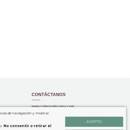
CONTÁCTANOS
www.coloresdecama.com
encias de navegación y mostrar
+34 646 69 49 03
ACEPTO
io.
No consentir o retirar el
info@coloresdecama.com