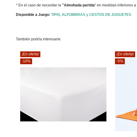
* En el caso de necesitar la
"Almohada partida
" en medidas inferiores a
Disponible a Juego:
TIPIS, ALFOMBRAS y CESTOS DE JUGUETES
También podría interesarle
¡En oferta!
¡En oferta!
-10%
-5%