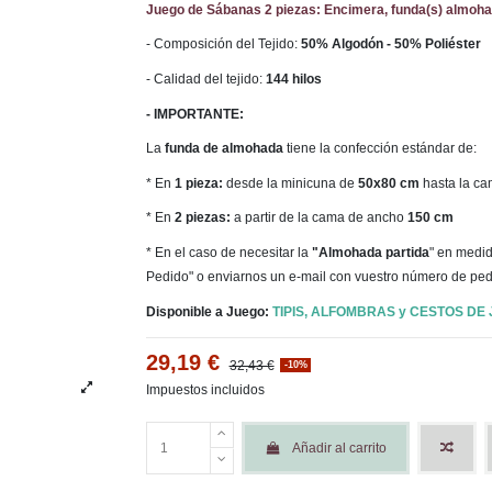
Juego de Sábanas 2 piezas: Encimera, funda(s) almoha
- Composición del Tejido:
50% Algodón - 50% Poliéster
- Calidad del tejido:
144 hilos
- IMPORTANTE:
La
funda de almohada
tiene la confección estándar de:
* En
1 pieza:
desde la minicuna de
50x80 cm
hasta la c
* En
2 piezas:
a partir de la cama de ancho
150 cm
* En el caso de necesitar la
"Almohada partida
" en medid
Pedido" o enviarnos un e-mail con vuestro número de ped
Disponible a Juego:
TIPIS, ALFOMBRAS y CESTOS DE
29,19 €
32,43 €
-10%
Impuestos incluidos
Añadir al carrito