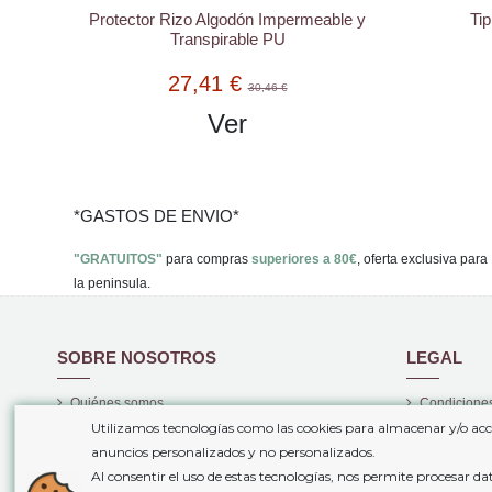
Protector Rizo Algodón Impermeable y
Tip
Transpirable PU
27,41 €
30,46 €
Ver
*GASTOS DE ENVIO*
"GRATUITOS"
para compras
superiores a 80€
, oferta exclusiva para
la peninsula.
SOBRE NOSOTROS
LEGAL
Quiénes somos
Condiciones
Utilizamos tecnologías como las cookies para almacenar y/o acc
Gastos de envío
Politica de 
anuncios personalizados y no personalizados.
Plazos de entrega
Aviso legal
Al consentir el uso de estas tecnologías, nos permite procesar d
Atención Personalizada
Política de 