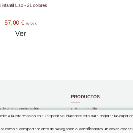
i infantil Liso - 21 colores
57,00 €
60,00 €
Ver
PRODUCTOS
 de venta y contratación
Mapa del sitio
eder a la información en su dispositivo. Hacemos esto para mejorar las experi
privacidad
Nuevos Productos
Los más vendidos
atos como el comportamiento de navegación o identificadores únicos en este sit
cookies