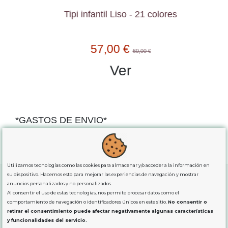
Tipi infantil Liso - 21 colores
57,00 €
60,00 €
Ver
*GASTOS DE ENVIO*
"GRATUITOS"
para compras
superiores a 80€
, oferta
exclusiva para la peninsula.
Utilizamos tecnologías como las cookies para almacenar y/o acceder a la información en
su dispositivo. Hacemos esto para mejorar las experiencias de navegación y mostrar
anuncios personalizados y no personalizados.
Al consentir el uso de estas tecnologías, nos permite procesar datos como el
SOBRE NOSOTROS
comportamiento de navegación o identificadores únicos en este sitio.
No consentir o
retirar el consentimiento puede afectar negativamente algunas características
y funcionalidades del servicio.
LEGAL