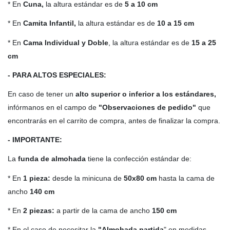
* En
Cuna,
la altura estándar es de
5 a 10 cm
* En
Camita Infantil,
la altura estándar es de
10 a 15 cm
* En
Cama Individual y Doble
, la altura estándar es de
15 a 25
cm
- PARA ALTOS ESPECIALES:
En caso de tener un
alto
superior o inferior a los estándares,
infórmanos en el campo de
"Observaciones de pedido"
que
encontrarás en el carrito de compra, antes de finalizar la compra.
- IMPORTANTE:
La
funda de almohada
tiene la confección estándar de:
* En
1 pieza:
desde la minicuna de
50x80 cm
hasta la cama de
ancho
140 cm
* En
2 piezas:
a partir de la cama de ancho
150 cm
* En el caso de necesitar la
"Almohada partida
" en medidas