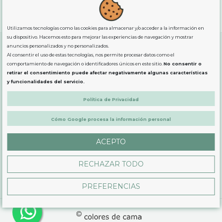
"GRATUITOS"
para compras
superiores a 80€
, oferta
exclusiva para la peninsula.
Utilizamos tecnologías como las cookies para almacenar y/o acceder a la información en
su dispositivo. Hacemos esto para mejorar las experiencias de navegación y mostrar
anuncios personalizados y no personalizados.
Al consentir el uso de estas tecnologías, nos permite procesar datos como el
SOBRE NOSOTROS
comportamiento de navegación o identificadores únicos en este sitio.
No consentir o
retirar el consentimiento puede afectar negativamente algunas características
y funcionalidades del servicio.
LEGAL
Política de Privacidad
Cómo Google procesa la información personal
PRODUCTOS
ACEPTO
CONTÁCTANOS
RECHAZAR TODO
PREFERENCIAS