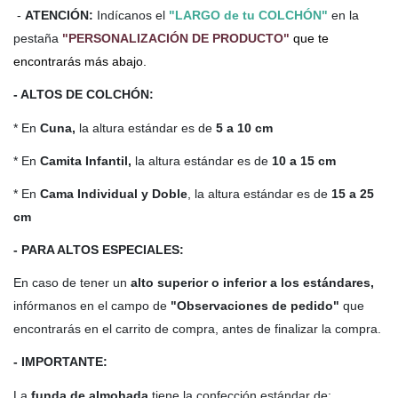
-
ATENCIÓN:
Indícanos el
"LARGO de tu COLCHÓN"
en la
pestaña
"PERSONALIZACIÓN DE PRODUCTO"
que te
encontrarás más abajo.
- ALTOS DE COLCHÓN:
* En
Cuna,
la altura estándar es de
5 a 10 cm
* En
Camita Infantil,
la altura estándar es de
10 a 15 cm
* En
Cama Individual y Doble
, la altura estándar es de
15 a 25
cm
- PARA ALTOS ESPECIALES:
En caso de tener un
alto
superior o inferior a los estándares,
infórmanos en el campo de
"Observaciones de pedido"
que
encontrarás en el carrito de compra, antes de finalizar la compra.
- IMPORTANTE:
La
funda de almohada
tiene la confección estándar de: