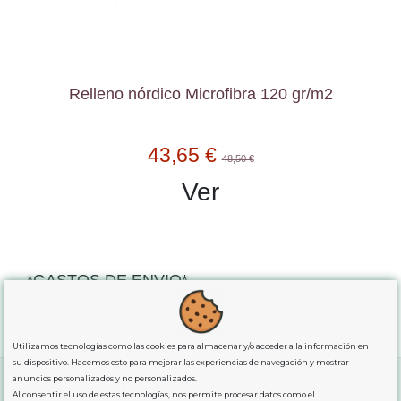
Relleno nórdico Microfibra 120 gr/m2
43,65 €
48,50 €
Ver
*GASTOS DE ENVIO*
"GRATUITOS"
para compras
superiores a 80€
, oferta
exclusiva para la peninsula.
Utilizamos tecnologías como las cookies para almacenar y/o acceder a la información en
su dispositivo. Hacemos esto para mejorar las experiencias de navegación y mostrar
anuncios personalizados y no personalizados.
Al consentir el uso de estas tecnologías, nos permite procesar datos como el