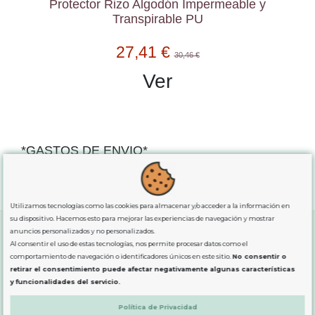
Protector Rizo Algodón Impermeable y
Transpirable PU
27,41 €
30,46 €
Ver
*GASTOS DE ENVIO*
"GRATUITOS"
para compras
superiores a 80€
, oferta
exclusiva para la peninsula.
Utilizamos tecnologías como las cookies para almacenar y/o acceder a la información en
su dispositivo. Hacemos esto para mejorar las experiencias de navegación y mostrar
anuncios personalizados y no personalizados.
Al consentir el uso de estas tecnologías, nos permite procesar datos como el
SOBRE NOSOTROS
comportamiento de navegación o identificadores únicos en este sitio.
No consentir o
retirar el consentimiento puede afectar negativamente algunas características
y funcionalidades del servicio.
LEGAL
Política de Privacidad