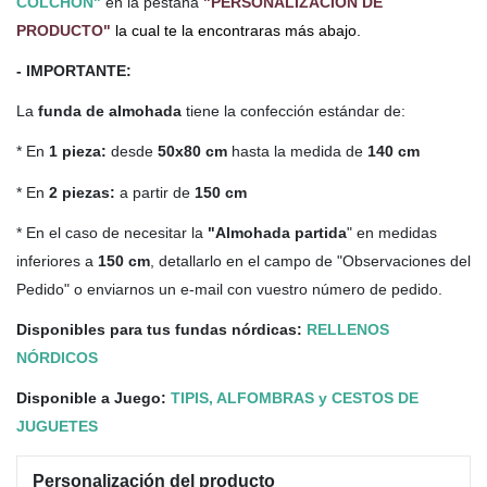
COLCHÓN"
en la pestaña
"PERSONALIZACIÓN DE
PRODUCTO"
la cual te la encontraras más abajo.
- IMPORTANTE:
La
funda de almohada
tiene la confección estándar de:
* En
1 pieza:
desde
50x80 cm
hasta la medida de
140 cm
* En
2 piezas:
a partir de
150 cm
* En el caso de necesitar la
"Almohada partida
" en medidas
inferiores a
150 cm
, detallarlo en el campo de "Observaciones del
Pedido" o enviarnos un e-mail con vuestro número de pedido.
Disponibles para tus fundas nórdicas:
RELLENOS
NÓRDICOS
Disponible a Juego:
TIPIS, ALFOMBRAS y CESTOS DE
JUGUETES
Personalización del producto