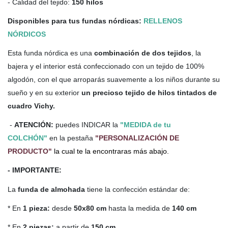
- Calidad del tejido:
150 hilos
Disponibles para tus fundas nórdicas:
RELLENOS
NÓRDICOS
Esta funda nórdica es una
combinación de dos tejidos
, la
bajera y el
interior está confeccionado con un tejido de 100%
algodón, con el que arroparás suavemente a los niños durante su
sueño y en su exterior
un precioso tejido de hilos tintados de
cuadro Vichy.
-
ATENCIÓN:
puedes INDICAR la
"MEDIDA de tu
COLCHÓN"
en la pestaña
"PERSONALIZACIÓN DE
PRODUCTO"
la cual te la encontraras más abajo.
- IMPORTANTE:
La
funda de almohada
tiene la confección estándar de:
* En
1 pieza:
desde
50x80 cm
hasta la medida de
140 cm
* En
2 piezas:
a partir de
150 cm