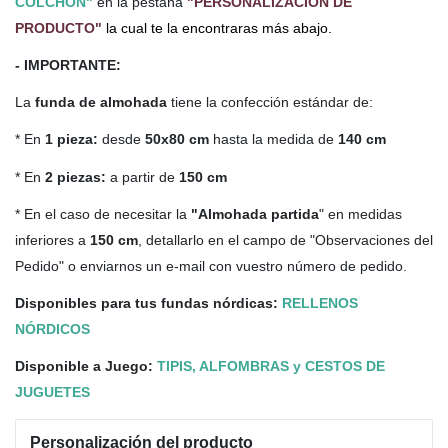
COLCHÓN"
en la pestaña
"PERSONALIZACIÓN DE
PRODUCTO"
la cual te la encontraras más abajo.
- IMPORTANTE:
La
funda de almohada
tiene la confección estándar de:
* En
1 pieza:
desde
50x80 cm
hasta la medida de
140 cm
* En
2 piezas:
a partir de
150 cm
* En el caso de necesitar la
"Almohada partida
" en medidas
inferiores a
150 cm
, detallarlo en el campo de "Observaciones del
Pedido" o enviarnos un e-mail con vuestro número de pedido.
Disponibles para tus fundas nórdicas:
RELLENOS
NÓRDICOS
Disponible a Juego:
TIPIS, ALFOMBRAS y CESTOS DE
JUGUETES
Personalización del producto