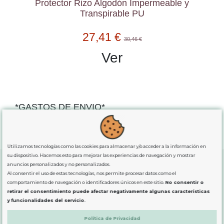
Protector Rizo Algodón Impermeable y
Transpirable PU
27,41 €
30,46 €
Ver
*GASTOS DE ENVIO*
"GRATUITOS"
para compras
superiores a 80€
, oferta
exclusiva para la peninsula.
Utilizamos tecnologías como las cookies para almacenar y/o acceder a la información en
su dispositivo. Hacemos esto para mejorar las experiencias de navegación y mostrar
anuncios personalizados y no personalizados.
Al consentir el uso de estas tecnologías, nos permite procesar datos como el
SOBRE NOSOTROS
comportamiento de navegación o identificadores únicos en este sitio.
No consentir o
retirar el consentimiento puede afectar negativamente algunas características
y funcionalidades del servicio.
LEGAL
Política de Privacidad