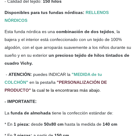
- Calidad del tejido:
150 hilos
Disponibles para tus fundas nórdicas:
RELLENOS
NÓRDICOS
Esta funda nórdica es una
combinación de dos tejidos
, la
bajera y el
interior está confeccionado con un tejido de 100%
algodón, con el que arroparás suavemente a los niños durante su
sueño y en su exterior
un precioso tejido de hilos tintados de
cuadro Vichy.
-
ATENCIÓN:
puedes INDICAR la
"MEDIDA de tu
COLCHÓN"
en la pestaña
"PERSONALIZACIÓN DE
PRODUCTO"
la cual te la encontraras más abajo.
- IMPORTANTE:
La
funda de almohada
tiene la confección estándar de:
* En
1 pieza:
desde
50x80 cm
hasta la medida de
140 cm
* En
2 piezas:
a partir de
150 cm