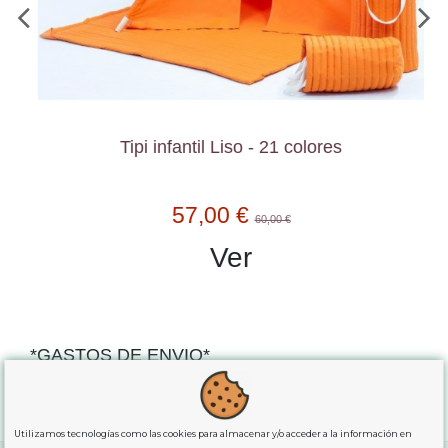
Tipi infantil Liso - 21 colores
57,00 €
60,00 €
Ver
*GASTOS DE ENVIO*
"GRATUITOS"
para compras
superiores a 80€
, oferta
exclusiva para la peninsula.
Utilizamos tecnologías como las cookies para almacenar y/o acceder a la información en