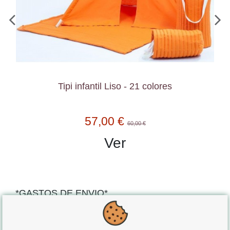
Tipi infantil Liso - 21 colores
57,00 €
60,00 €
Ver
*GASTOS DE ENVIO*
"GRATUITOS"
para compras
superiores a 80€
, oferta