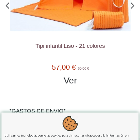
Tipi infantil Liso - 21 colores
57,00 €
60,00 €
Ver
*GASTOS DE ENVIO*
"GRATUITOS"
para compras
superiores a 80€
, oferta
exclusiva para la peninsula.
Utilizamos tecnologías como las cookies para almacenar y/o acceder a la información en