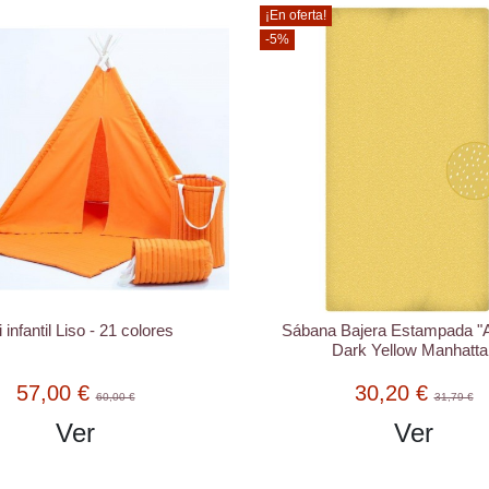
¡En oferta!
-5%
i infantil Liso - 21 colores
Sábana Bajera Estampada "
Dark Yellow Manhatta
57,00 €
30,20 €
60,00 €
31,79 €
Ver
Ver