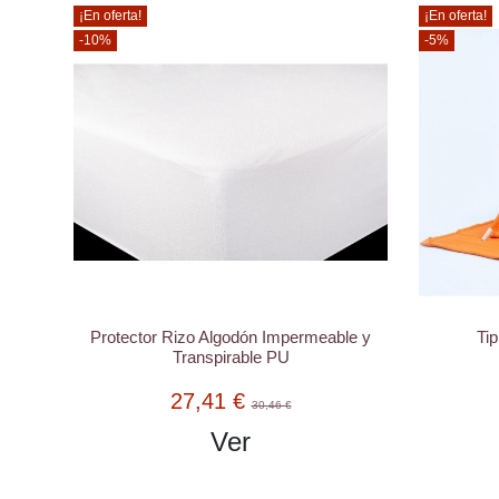
¡En oferta!
¡En oferta!
-10%
-5%
Protector Rizo Algodón Impermeable y
Tip
Transpirable PU
27,41 €
30,46 €
Ver