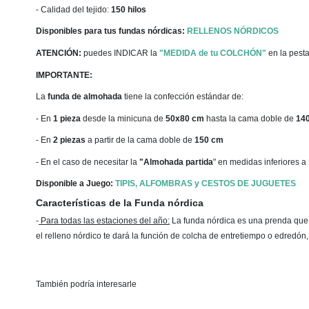
- Calidad del tejido:
150 hilos
Disponibles para tus fundas nórdicas:
RELLENOS NÓRDICOS
ATENCIÓN:
puedes INDICAR la
"MEDIDA de tu COLCHÓN"
en la pest
IMPORTANTE:
La
funda de almohada
tiene la confección estándar de:
- En
1 pieza
desde la minicuna de
50x80 cm
hasta la cama doble de
14
- En
2 piezas
a partir de la cama doble de
150 cm
- En el caso de necesitar la
"Almohada partida
" en medidas inferiores a
Disponible a Juego:
TIPIS, ALFOMBRAS y CESTOS DE JUGUETES
Características de la Funda nórdica
-
Para todas las estaciones del año
:
La funda nórdica es una prenda que la
el relleno nórdico te dará la función de colcha de entretiempo o edredón
También podría interesarle