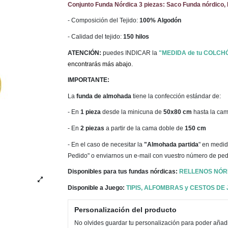
Conjunto Funda Nórdica 3 piezas: Saco Funda nórdico, 
- Composición del Tejido:
100% Algodón
- Calidad del tejido:
150 hilos
ATENCIÓN:
puedes INDICAR la
"MEDIDA de tu COLCH
encontrarás más abajo.
IMPORTANTE:
La
funda de almohada
tiene la confección estándar de:
- En
1 pieza
desde la minicuna de
50x80 cm
hasta la ca
- En
2 piezas
a partir de la cama doble de
150 cm
- En el caso de necesitar la
"Almohada partida
" en medid
Pedido" o enviarnos un e-mail con vuestro número de ped
Disponibles para tus fundas nórdicas:
RELLENOS NÓR
Disponible a Juego:
TIPIS, ALFOMBRAS y CESTOS DE
Personalización del producto
No olvides guardar tu personalización para poder añadir