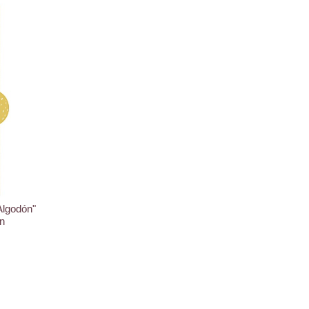
Algodón"
n