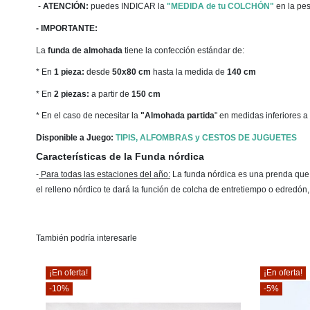
-
ATENCIÓN:
puedes INDICAR la
"MEDIDA de tu COLCHÓN"
en la pe
- IMPORTANTE:
La
funda de almohada
tiene la confección estándar de:
* En
1 pieza:
desde
50x80 cm
hasta la medida de
140 cm
* En
2 piezas:
a partir de
150 cm
* En el caso de necesitar la
"Almohada partida
" en medidas inferiores a
Disponible a Juego:
TIPIS, ALFOMBRAS y CESTOS DE JUGUETES
Características de la Funda nórdica
-
Para todas las estaciones del año
:
La funda nórdica es una prenda que la
el relleno nórdico te dará la función de colcha de entretiempo o edredón
También podría interesarle
¡En oferta!
¡En oferta!
-10%
-5%