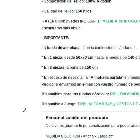
- Composición del Tejido:
100% Algodón
- Calidad del tejido:
150 hilos
-
ATENCIÓN:
puedes INDICAR la
"MEDIDA de tu COL
encontraras más abajo.
- IMPORTANTE:
La
funda de almohada
tiene la confección estándar de:
* En
1 pieza:
desde
50x80 cm
hasta la medida de
140 c
* En
2 piezas:
a partir de
150 cm
* En el caso de necesitar la
"Almohada partida
" en medid
Pedido" o enviarnos un e-mail con vuestro número de ped
Disponibles para tus fundas nórdicas:
RELLENOS NÓR
Disponible a Juego:
TIPIS, ALFOMBRAS y CESTOS DE
Personalización del producto
No olvides guardar tu personalización para poder añadir
MEDIDA COLCHÓN - Ancho x Largo cm: