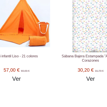
i infantil Liso - 21 colores
Sábana Bajera Estampada "
Corazones
57,00 €
30,20 €
60,00 €
31,79 €
Ver
Ver