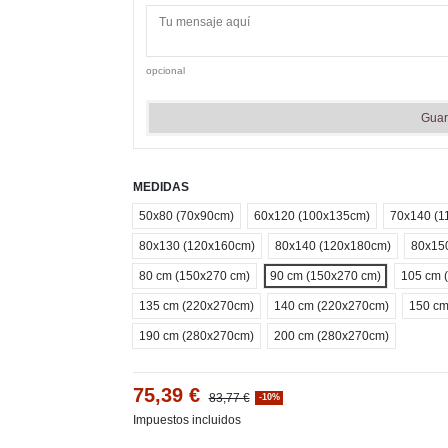
opcional
Guar
MEDIDAS
50x80 (70x90cm)
60x120 (100x135cm)
70x140 (1
80x130 (120x160cm)
80x140 (120x180cm)
80x15
80 cm (150x270 cm)
90 cm (150x270 cm)
105 cm 
135 cm (220x270cm)
140 cm (220x270cm)
150 cm
190 cm (280x270cm)
200 cm (280x270cm)
75,39 €
83,77 €
-10%
Impuestos incluidos