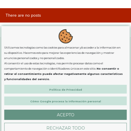
There are no posts
Utilizamos tecnologías como las cookies para almacenar y/o acceder a la información en
su dispositivo. Hacemos esto para mejorar las experiencias de navegación y mostrar
SOBRE NOSOTROS
anuncios personalizados y no personalizados.
Al consentir el uso de estas tecnologías, nos permite procesar datos como el
comportamiento de navegación o identificadores únicos en este sitio.
No consentir o
LEGAL
retirar el consentimiento puede afectar negativamente algunas características
y funcionalidades del servicio.
Política de Privacidad
PRODUCTOS
Cómo Google procesa la información personal
CONTÁCTANOS
ACEPTO
RECHAZAR TODO